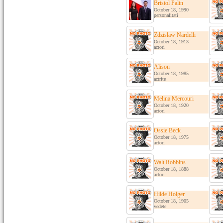
Bristol Palin
October 18, 1990
personalitati
Zdzislaw Nardelli
October 18, 1913
actori
Alison
October 18, 1985
actrite
Melina Mercouri
October 18, 1920
actori
Ossie Beck
October 18, 1975
actori
Walt Robbins
October 18, 1888
actori
Hilde Holger
October 18, 1905
vedete