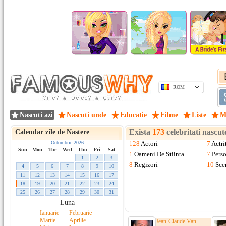
ROM
Nascuti azi
Nascuti unde
Educatie
Filme
Liste
M
Exista
173
celebritati nascu
Calendar zile de Nastere
Octombrie 2026
128
Actori
7
Actri
Sun
Mon
Tue
Wed
Thu
Fri
Sat
1
Oameni De Stiinta
7
Pers
1
2
3
8
Regizori
10
Sce
4
5
6
7
8
9
10
11
12
13
14
15
16
17
18
19
20
21
22
23
24
25
26
27
28
29
30
31
Luna
Ianuarie
Februarie
Martie
Aprilie
Jean-Claude Van