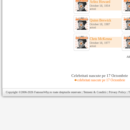
Arliss Howard
October 18, 1954
actori
Quinn Beswick
October 18, 1987
actori
Chris McKenna
October 18, 1977
actori
Afi
Celebritati nascute pe 17 Octombrie
celebritati nascute pe 17 Octombrie
Copyright ©2006-2026
FamousWhy.ro
toate drepturile rezervate |
Termeni & Conditii
|
Privacy Policy
|
T