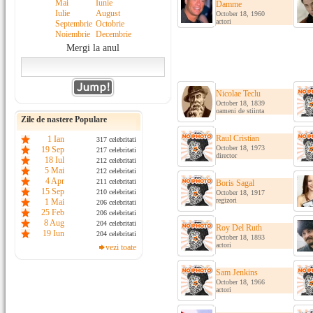
Mai
Iunie
Damme
Iulie
August
October 18, 1960
actori
Septembrie
Octobrie
Noiembrie
Decembrie
Mergi la anul
Nicolae Teclu
October 18, 1839
oameni de stiinta
Zile de nastere Populare
Raul Cristian
1 Ian
317 celebritati
October 18, 1973
19 Sep
217 celebritati
director
18 Iul
212 celebritati
5 Mai
212 celebritati
4 Apr
211 celebritati
Boris Sagal
15 Sep
210 celebritati
October 18, 1917
regizori
1 Mai
206 celebritati
25 Feb
206 celebritati
8 Aug
204 celebritati
Roy Del Ruth
19 Iun
204 celebritati
October 18, 1893
actori
vezi toate
Sam Jenkins
October 18, 1966
actori