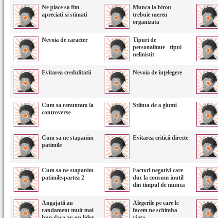
Ne place sa fim
Munca la birou
apreciati si stimati
trebuie mereu
organizata
Nevoia de caracter
Tipuri de
personalitate - tipul
nelinistit
Evitarea credulitatii
Nevoia de înţelegere
Cum sa renuntam la
Stiinta de a glumi
controverse
Cum sa ne stapanim
Evitarea criticii directe
patimile
Cum sa ne stapanim
Factori negativi care
patimile-partea 2
duc la consum inutil
din timpul de munca
Angajatii au
Alegerile pe care le
randament mult mai
facem ne schimba
bun daca au un lider
viata