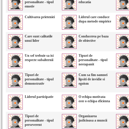
personalitate - tipul
educatia
emotiv
Cultivarea prieteniei
Liderul care conduce
dupa metode empirice
Care sunt calitatile
Conducerea pe baza
unui lider
de obiective
Un sef trebuie sa isi
Tipuri de
respecte subalternii
personalitate - tipul
nestapanit
Tipuri de
Cum sa fim oamnei
personalitate - tipul
lipsiti de invidie si
demonstrativ
egoism
Liderul participativ
O echipa motivata
este o echipa eficienta
Tipuri de
Organizarea
personalitate - tipul
judicioasa a muncii
perseverent