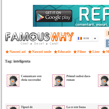
ROM
Nascuti azi
Nascuti unde
Educatie
Filme
Liste
M
Tag: inteligenta
Comunicare este
Primul razboi daco-
cheia succesului
roman
Tipuri de
La ce este buna