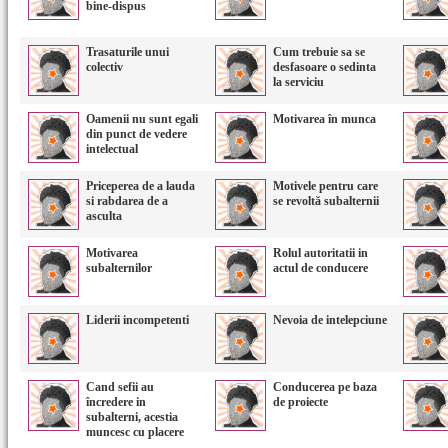
bine-dispus
Trasaturile unui
Cum trebuie sa se
colectiv
desfasoare o sedinta
la serviciu
Oamenii nu sunt egali
Motivarea în munca
din punct de vedere
intelectual
Priceperea de a lauda
Motivele pentru care
si rabdarea de a
se revoltă subalternii
asculta
Motivarea
Rolul autoritatii in
subalternilor
actul de conducere
Liderii incompetenti
Nevoia de intelepciune
Cand sefii au
Conducerea pe baza
încredere in
de proiecte
subalterni, acestia
muncesc cu placere