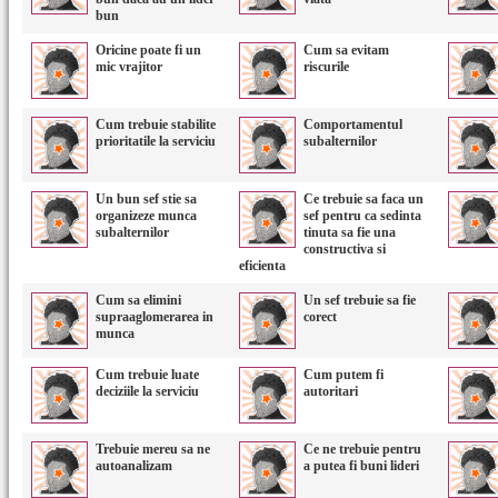
bun
Oricine poate fi un
Cum sa evitam
mic vrajitor
riscurile
Cum trebuie stabilite
Comportamentul
prioritatile la serviciu
subalternilor
Un bun sef stie sa
Ce trebuie sa faca un
organizeze munca
sef pentru ca sedinta
subalternilor
tinuta sa fie una
constructiva si
eficienta
Cum sa elimini
Un sef trebuie sa fie
supraaglomerarea in
corect
munca
Cum trebuie luate
Cum putem fi
deciziile la serviciu
autoritari
Trebuie mereu sa ne
Ce ne trebuie pentru
autoanalizam
a putea fi buni lideri