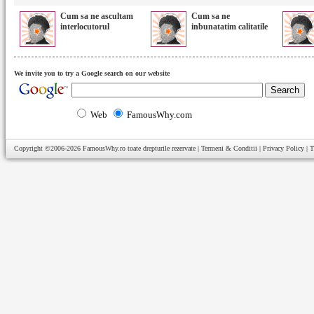
Cum sa ne ascultam
Cum sa ne
interlocutorul
inbunatatim calitatile
We invite you to try a Google search on our website
Web
FamousWhy.com
Copyright ©2006-2026
FamousWhy.ro
toate drepturile rezervate |
Termeni & Conditii
|
Privacy Policy
|
T