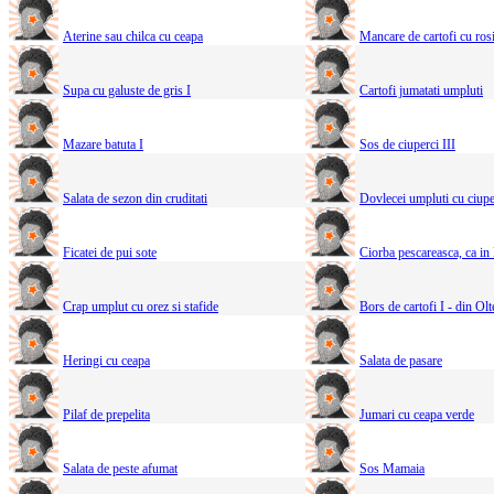
Aterine sau chilca cu ceapa
Mancare de cartofi cu rosi
Supa cu galuste de gris I
Cartofi jumatati umpluti
Mazare batuta I
Sos de ciuperci III
Salata de sezon din cruditati
Dovlecei umpluti cu ciupe
Ficatei de pui sote
Ciorba pescareasca, ca in
Crap umplut cu orez si stafide
Bors de cartofi I - din Olt
Heringi cu ceapa
Salata de pasare
Pilaf de prepelita
Jumari cu ceapa verde
Salata de peste afumat
Sos Mamaia