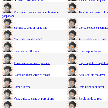
Drob din maruntaie de porc
Mancarica de conopida
Mici trucuri pe care trebuie sa le stim in
Tocanita de ciuperci- din 
gospodarie
Sarmale cu urda in foi de vita
Ciorba de porc cu zdrente
Ciorba de vitel din ardeal
Supa ardeleneasca- guler 
Salata de cartofi si oua
Ficat de porc lionez
Jumari cu carnati si ceapa verde
Crap umplut cu umplutura
Ciorba de salata verde cu omleta
Sarbusca- din moldova
Bame a la grec
Umplutura de ciuperci
Varza dulce cu carne de porc si orez
Fasole verde cu rosii