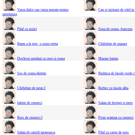
Varza dulce sau varza murata pentru
Cap si picioare de vitel in
umplutura
Pilaf cu urzici
Supa de ceapa- franceza
Bame a la grec, o noua reteta
Chiftelute de mazare
Dovlecei umpluti cu orez si ceapa
Mazare batuta
Sos de ceapa dietetic
Budinca de fasole verde c
Chiftelute de peste I
Berbec cu fasole alba
Iahnie de ciuperci
Salata de heringi si mere
Bors de ciuperci I
Peste gratinat cu ciuperci
Salata de cartofi taraneasca
Pilaf cu carne de porc