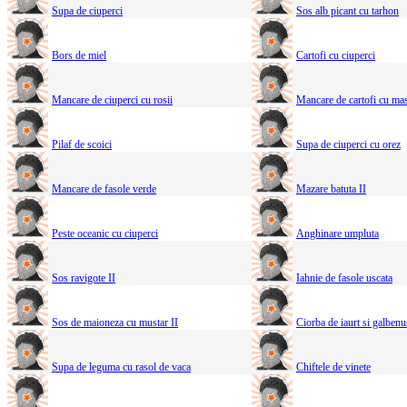
Supa de ciuperci
Sos alb picant cu tarhon
Bors de miel
Cartofi cu ciuperci
Mancare de ciuperci cu rosii
Mancare de cartofi cu mas
Pilaf de scoici
Supa de ciuperci cu orez
Mancare de fasole verde
Mazare batuta II
Peste oceanic cu ciuperci
Anghinare umpluta
Sos ravigote II
Iahnie de fasole uscata
Sos de maioneza cu mustar II
Ciorba de iaurt si galbenu
Supa de leguma cu rasol de vaca
Chiftele de vinete