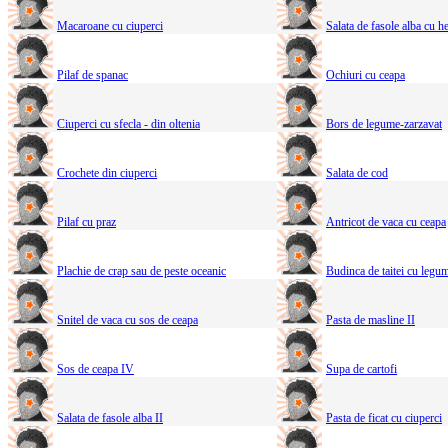
Macaroane cu ciuperci
Salata de fasole alba cu h
Pilaf de spanac
Ochiuri cu ceapa
Ciuperci cu sfecla - din oltenia
Bors de legume-zarzavat
Crochete din ciuperci
Salata de cod
Pilaf cu praz
Antricot de vaca cu ceapa
Plachie de crap sau de peste oceanic
Budinca de taitei cu legum
Snitel de vaca cu sos de ceapa
Pasta de masline II
Sos de ceapa IV
Supa de cartofi
Salata de fasole alba II
Pasta de ficat cu ciuperci