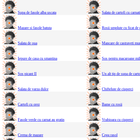
Supa de fasole alba uscata
Salata de cartofi cu carnati
Mazare si fasole batuta
Rosii umplute cu ficat de
Salata de oua
Mancare de castraveti mur
Iepure de casa cu smantina
Sos pentru macaroane mi
Sos picant II
Un alt tip de supa de carto
Salata de varza dulce
Chiftelute de ciuperci
Cartofi cu orez
Bame cu rosii
Fasole verde cu carnat au gratin
Vrabioara cu ciuperci
Crema de mazare
Cega rasol