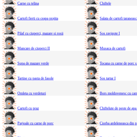
Carne cu telina
Chiftele
Cartofi fierti cu ceapa prajita
Salata de cartofi taraneasc
Pilaf cu ciuperci, mazare si rosii
Sos ravigote I
Mancare de ciuperci II
Musaca de cartofi
Supa de mazare verde
Tocana cu carne de porc s
Tartine cu pasta de fasole
Sos tartar I
Omleta cu verdeturi
Bors moldovenesc cu car
Cartofi cu praz
Chiftelute de peste de apa
Parjoale cu carne de porc
Ciorba ardeleneasca din p