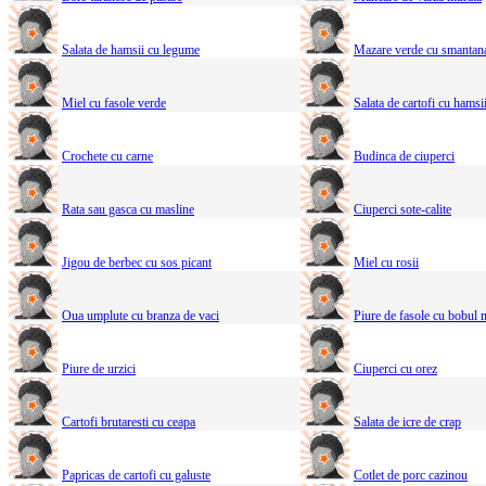
Salata de hamsii cu legume
Mazare verde cu smantan
Miel cu fasole verde
Salata de cartofi cu hamsii
Crochete cu carne
Budinca de ciuperci
Rata sau gasca cu masline
Ciuperci sote-calite
Jigou de berbec cu sos picant
Miel cu rosii
Oua umplute cu branza de vaci
Piure de fasole cu bobul 
Piure de urzici
Ciuperci cu orez
Cartofi brutaresti cu ceapa
Salata de icre de crap
Papricas de cartofi cu galuste
Cotlet de porc cazinou