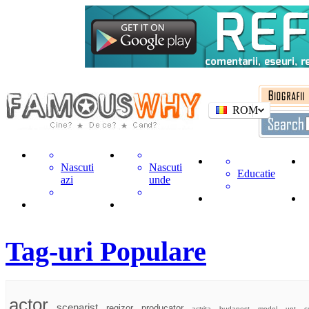
ROM
Nascuti
Nascuti
Educatie
azi
unde
Tag-uri Populare
actor
scenarist
regizor
producator
actrita
budapest
model
unt
c