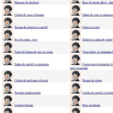
Mancare de dovlecei
Bors de fasole alba I - di
Ciorba de vaca si legume
Salata de crap cu maionez
Tocana de ciuperci si cartofi
Chisca cu orez
Sos de ceapa - rece
Tartine cu salata de vinete
Pasta de branza de vaci cu ceapa
Varza dulce cu smantana 
Salata de cartofi cu maioneza
Conservarea legumelor si 
stare proaspata
Ciorba de perisoare a la grec
Tocana de vinete
Parjoale moldovenesti
Ciorba de cartofi cu legu
Legume brezate
Bors ucrainean