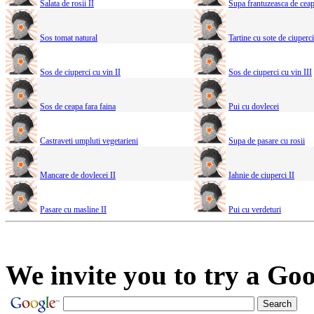
Salata de rosii II
Supa frantuzeasca de ceap
Sos tomat natural
Tartine cu sote de ciuperci
Sos de ciuperci cu vin II
Sos de ciuperci cu vin III
Sos de ceapa fara faina
Pui cu dovlecei
Castraveti umpluti vegetarieni
Supa de pasare cu rosii
Mancare de dovlecei II
Iahnie de ciuperci II
Pasare cu masline II
Pui cu verdeturi
We invite you to try a Goo