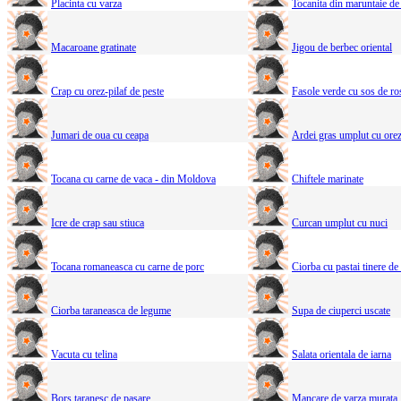
Placinta cu varza
Tocanita din maruntaie de
Macaroane gratinate
Jigou de berbec oriental
Crap cu orez-pilaf de peste
Fasole verde cu sos de ros
Jumari de oua cu ceapa
Ardei gras umplut cu ore
Tocana cu carne de vaca - din Moldova
Chiftele marinate
Icre de crap sau stiuca
Curcan umplut cu nuci
Tocana romaneasca cu carne de porc
Ciorba cu pastai tinere de
Ciorba taraneasca de legume
Supa de ciuperci uscate
Vacuta cu telina
Salata orientala de iarna
Bors taranesc de pasare
Mancare de varza murata