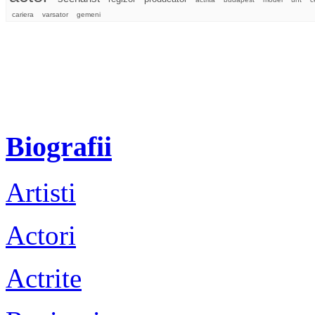
cariera
varsator
gemeni
Biografii
Artisti
Actori
Actrite