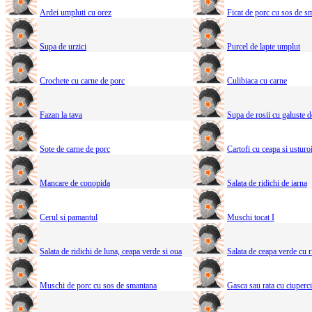
Ardei umpluti cu orez
Ficat de porc cu sos de s
Supa de urzici
Purcel de lapte umplut
Crochete cu carne de porc
Culibiaca cu carne
Fazan la tava
Supa de rosii cu galuste d
Sote de carne de porc
Cartofi cu ceapa si usturo
Mancare de conopida
Salata de ridichi de iarna
Cerul si pamantul
Muschi tocat I
Salata de ridichi de luna, ceapa verde si oua
Salata de ceapa verde cu r
Muschi de porc cu sos de smantana
Gasca sau rata cu ciuperci