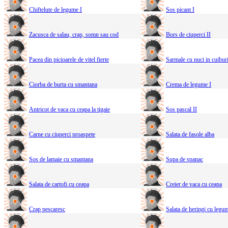
Chiftelute de legume I
Sos picant I
Zacusca de salau, crap, somn sau cod
Bors de ciuperci II
Pacea din picioarele de vitel fierte
Sarmale cu nuci in cuibur
Ciorba de burta cu smantana
Crema de legume I
Antricot de vaca cu ceapa la tigaie
Sos pascal II
Carne cu ciuperci proaspete
Salata de fasole alba
Sos de lamaie cu smantana
Supa de spanac
Salata de cartofi cu ceapa
Creier de vaca cu ceapa
Crap pescaresc
Salata de heringi cu legum