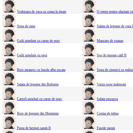
Vrabioara de vaca cu ceapa la tigaie
O reteta pentru placinte c
Supa de oase
Salata de legume de vara 
Gulii umplute cu carne de porc
Mancare de spanac
Gulii umplute cu orez
Sos de mustar cald II
Bors taranesc cu fasole alba uscata
Supa de ciuperci cu galus
Salata de legume din Bulgaria
Varza rosie inabusita
Cartofi umpluti cu carne de porc
Salata ruseasca
Bors de legume din Muntenia
Crema de telina
Pasta de heringi sarati II
Fasole pastai