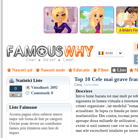
ROM
Nascuti azi
Nascuti unde
Educatie
Filme
Liste
M
Top 10 Cele mai grave frau
Statistici Liste
Categ
Curiozitati
Vizualizari: 2692
0
Descriere
Comentarii: 0
Intr-o lume bazata tot mai mult pe teh
siguranta in lumea virtuala a internetu
crimei organizate , iar modelul "roma
Liste Faimoase
actualitate. In lupta cu frauda pe inte
Aceasta pagina ofera subiecte interes
inselatoriilor. Din contra, tocmai per
major sub forma de liste pe categorii.
aproape doua miliarde de utilizatori , 
Oricine poate deveni un contribuitor
existe si unii oameni care vor sa ii in
faimos prin trimiterea unei liste de
mai rele escrocherii intalnite pe inter
impact.