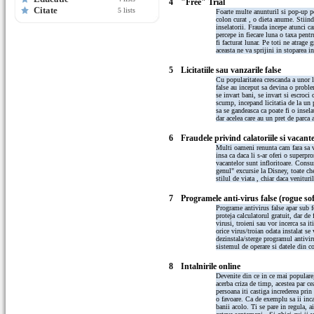
4
"Free" Trial
Citate
5 lists
Foarte multe anunturil si pop-up pe
colon curat , o dieta anume. Stiin
inselatorii. Frauda incepe atunci ca
percepe in fiecare luna o taxa pent
fi facturat lunar. Pe toti ne atrage 
aceasta ne va sprijini in stoparea in
5
Licitatiile sau vanzarile false
Cu popularitatea crescanda a unor lo
false au inceput sa devina o proble
se invart bani, se invart si escroci
scump, incepand licitatia de la un 
sa se gandeasca ca poate fi o inselat
dar acelea care au un pret de parca a
6
Fraudele privind calatoriile si vacante
Multi oameni renunta cam fara sa v
insa ca daca li s-ar oferi o superpr
vacantelor sunt infloritoare. Consum
genul" excursie la Disney, toate ch
stilul de viata , chiar daca venituri
7
Programele anti-virus false (rogue so
Programe antivirus false apar sub 
proteja calculatorul gratuit, dar de
virusi, troieni sau vor incerca sa i
orice virus/troian odata instalat se
dezinstala/sterge programul antiviru
sistemul de operare si datele din co
8
Intalnirile online
Devenite din ce in ce mai populare,
acerba criza de timp, acestea par ce
persoana iti castiga increderea prin
o favoare. Ca de exemplu sa ii incas
banii acolo. Ti se pare in regula, a