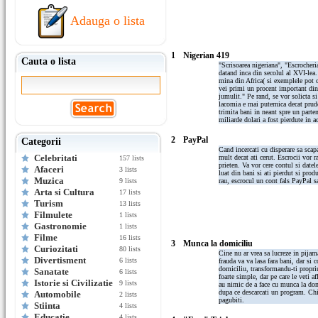
Adauga o lista
1
Nigerian 419
Cauta o lista
"Scrisoarea nigeriana", "Escrocheria
datand inca din secolul al XVI-lea.
mina din Africa( si exemplele pot 
vei primi un procent important din 
jumulit." Pe rand, se vor solicta s
lacomia e mai puternica decat prude
trimita bani in neant spre un parte
miliarde dolari a fost pierdute in a
2
PayPal
Categorii
Cand incercati cu disperare sa scapa
Celebritati
mult decat ati cerut. Escrocii vor
157 lists
prieten. Va vor cere contul si date
Afaceri
3 lists
luat din bani si ati pierdut si pr
Muzica
9 lists
rau, escrocul un cont fals PayPal s
Arta si Cultura
17 lists
Turism
13 lists
Filmulete
1 lists
Gastronomie
1 lists
Filme
16 lists
3
Munca la domiciliu
Curiozitati
80 lists
Cine nu ar vrea sa lucreze in pijam
Divertisment
6 lists
frauda va va lasa fara bani, dar si 
domiciliu, transformandu-ti propriul
Sanatate
6 lists
foarte simple, dar pe care le veti 
Istorie si Civilizatie
9 lists
au nimic de a face cu munca la domi
dupa ce descarcati un program. Chi
Automobile
2 lists
pagubiti.
Stiinta
4 lists
Educatie
4 lists