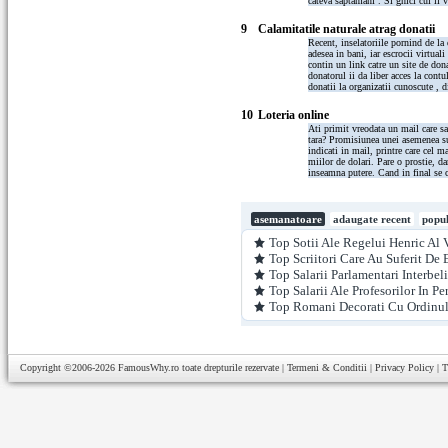
cateva saptamani . Si ghici cui ii v
9
Calamitatile naturale atrag donatii
Recent, inselatoriile pornind de la 
adesea in bani, iar escrocii virtual
contin un link catre un site de don
donatorul ii da liber acces la contul
donatii la organizatii cunoscute , di
10
Loteria online
Ati primit vreodata un mail care sa
tara? Promisiunea unei asemenea su
indicati in mail, printre care cel 
miilor de dolari. Pare o prostie, d
inseamna putere. Cand in final se c
asemanatoare
adaugate recent
popu
Top Sotii Ale Regelui Henric Al V
Top Scriitori Care Au Suferit De 
Top Salarii Parlamentari Interbeli
Top Salarii Ale Profesorilor In Pe
Top Romani Decorati Cu Ordinu
Copyright ©2006-2026
FamousWhy.ro
toate drepturile rezervate |
Termeni & Conditii
|
Privacy Policy
|
T