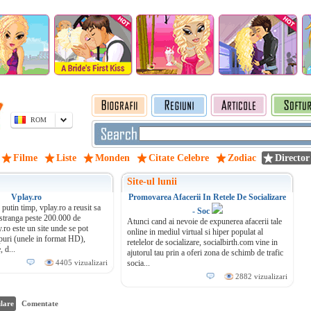
ROM
Filme
Liste
Monden
Citate Celebre
Zodiac
Director
Site-ul lunii
Vplay.ro
Promovarea Afacerii In Retele De Socializare
 putin timp, vplay.ro a reusit sa
- Soc
 stranga peste 200.000 de
Atunci cand ai nevoie de expunerea afacerii tale
y.ro este un site unde se pot
online in mediul virtual si hiper populat al
puri (unele in format HD),
retelelor de socializare, socialbirth.com vine in
 d...
ajutorul tau prin a oferi zona de schimb de trafic
4405 vizualizari
socia...
2882 vizualizari
lare
Comentate