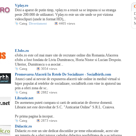
Vplay.ro
C
Desi a aparut de putin timp, vplay.ro a reusit sa se impuna si sa stranga
D
peste 200.000 de utilizatori. Vplay.ro este un site unde se pot viziona
S
videoclipuri (unele in format HD),..
M
Categ
Divertisment
4405 views
EJobs.ro
eJobs.ro este cel mai mare site de recrutare online din Romania.Afacerea
eJobs a fost fondata de Liviu Dumitrascu, Horia Nistor si Lucian Despoiu.
Ulterior, Dumitrascu s-a asociat ..
Categ
3054 views
Promovarea Afacerii In Retele De Socializare - Socialbirth.com
Atunci cand ai nevoie de expunerea afacerii tale online in mediul virtual si
hiper populat al retelelor de socializare, socialbirth.com vine in ajutorul tau
prin a oferi zona de sc..
Categ
2882 views
Librarie.net
De asemenea puteti cumpara si carti de anticariat de diverse domenii.
Librarie.net este dezvoltat de S.C. "Anticariat Online" S.R.L. Craiova.
Pe prima pagina la inceput..
Categ
2873 views
Didactic.ro
Didactic.ro este un site dedicat discutiilor pe teme educationale, acest site
are intentia de a oferi tuturor cadrelor didactice posibilitatea de a se informa,