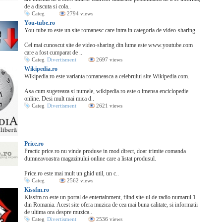
de a discuta si cola..
Categ
2794 views
You-tube.ro
You-tube.ro este un site romanesc care intra in categoria de video-sharing.
Cel mai cunoscut site de video-sharing din lume este www.youtube.com
care a fost cumparat de ..
Categ
Divertisment
2697 views
Wikipedia.ro
Wikipedia.ro este varianta romaneasca a celebrului site Wikipedia.com.
Asa cum sugereaza si numele, wikipedia.ro este o imensa enciclopedie
online. Desi mult mai mica d..
Categ
Divertisment
2621 views
Price.ro
Practic price.ro nu vinde produse in mod direct, doar trimite comanda
dumneavoastra magazinului online care a listat produsul.
Price.ro este mai mult un ghid util, un c..
Categ
2562 views
Kissfm.ro
Kissfm.ro este un portal de entertainment, fiind site-ul de radio numarul 1
din Romania. Acest site ofera muzica de cea mai buna calitate, si informatii
de ultima ora despre muzica..
Categ
Divertisment
2536 views