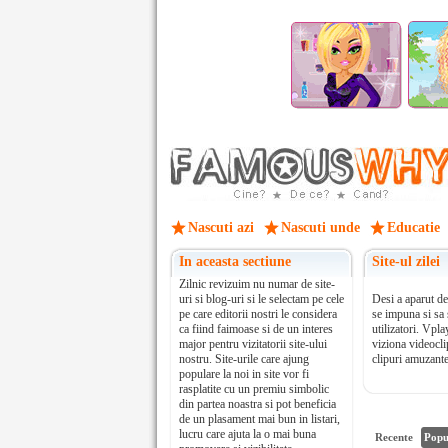
Nascuti azi
Nascuti unde
Educatie
In aceasta sectiune
Site-ul zilei
Zilnic revizuim nu numar de site-
uri si blog-uri si le selectam pe cele
Desi a aparut de
pe care editorii nostri le considera
se impuna si sa
ca fiind faimoase si de un interes
utilizatori. Vpla
major pentru vizitatorii site-ului
viziona videocli
nostru. Site-urile care ajung
clipuri amuzante,
populare la noi in site vor fi
rasplatite cu un premiu simbolic
din partea noastra si pot beneficia
de un plasament mai bun in listari,
lucru care ajuta la o mai buna
Recente
Popu