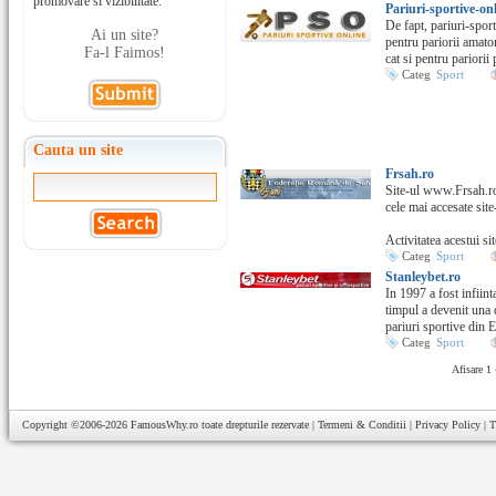
promovare si vizibilitate.
Pariuri-sportive-onl
De fapt, pariuri-sport
Ai un site?
pentru pariorii amator
Fa-l Faimos!
cat si pentru pariorii 
Categ
Sport
Cauta un site
Frsah.ro
Site-ul www.Frsah.ro
cele mai accesate sit
Activitatea acestui sit
Categ
Sport
Stanleybet.ro
In 1997 a fost infiint
timpul a devenit una 
pariuri sportive din E
Categ
Sport
Afisare 1 
Copyright ©2006-2026
FamousWhy.ro
toate drepturile rezervate |
Termeni & Conditii
|
Privacy Policy
|
T