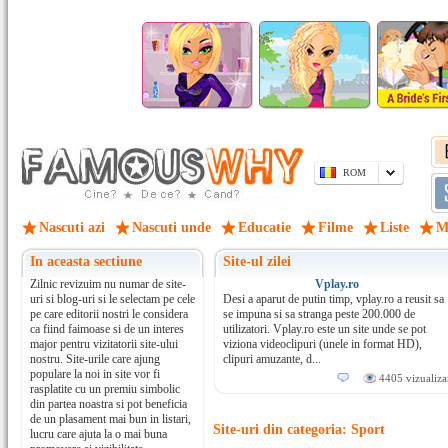
ROM
Nascuti azi
Nascuti unde
Educatie
Filme
Liste
M
In aceasta sectiune
Site-ul zilei
Zilnic revizuim nu numar de site-
Vplay.ro
uri si blog-uri si le selectam pe cele
Desi a aparut de putin timp, vplay.ro a reusit sa
pe care editorii nostri le considera
se impuna si sa stranga peste 200.000 de
ca fiind faimoase si de un interes
utilizatori. Vplay.ro este un site unde se pot
major pentru vizitatorii site-ului
viziona videoclipuri (unele in format HD),
nostru. Site-urile care ajung
clipuri amuzante, d...
populare la noi in site vor fi
4405 vizualiza
rasplatite cu un premiu simbolic
din partea noastra si pot beneficia
de un plasament mai bun in listari,
Site-uri din categoria: Sport
lucru care ajuta la o mai buna