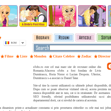
ROM
Filme
Liste
Monden
Citate Celebre
Zodiac
Director
eJobs.ro este cel mai mare site de recrutare online din
Romania.Afacerea eJobs a fost fondata de Liviu
Dumitrascu, Horia Nistor si Lucian Despoiu. Ulterior,
Dumitrascu s-a asociat cu Daniel Tatar.
Site-ul tine la curent utilizatorii cu ultimele joburi disponibile, d
Dupa cum se poate observar vizitand site-ul, acesta prezinta nu
munca disponibile atat in tara, cat si in strainatate. De asemanea 
SEO friendly, oferind posibilitatea utilizatorului sa-si ale
departamentul dorit, cat si nivelul de cariera al acestuia.
ra dinamism printr-o actualizare constanta si prin prezetarea cititorilor cu cele mai noi jobur