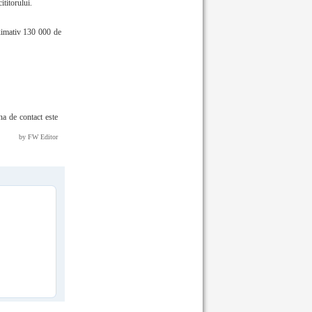
ititorului.
oximativ 130 000 de
na de contact este
by FW Editor