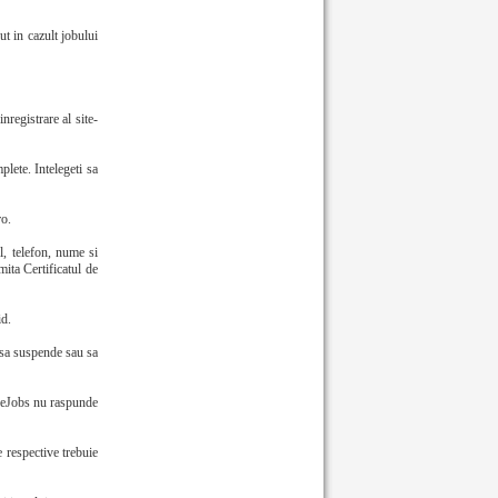
ut in cazult jobului
registrare al site-
plete. Intelegeti sa
ro.
l, telefon, nume si
mita Certificatul de
id.
 sa suspende sau sa
a, eJobs nu raspunde
le respective trebuie