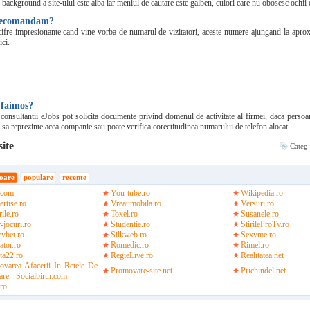
background a site-ului este alba iar meniul de cautare este galben, culori care nu obosesc ochii c
 recomandam?
 cifre impresionante cand vine vorba de numarul de vizitatori, aceste numere ajungand la apr
ici.
 faimos?
 consultantii eJobs pot solicita documente privind domenul de activitate al firmei, daca persoa
 sa reprezinte acea companie sau poate verifica corectitudinea numarului de telefon alocat.
site
Categ
oare
populare
recente
.com
You-tube.ro
Wikipedia.ro
rtise.ro
Vreaumobila.ro
Versuri.ro
ile.ro
Toxel.ro
Susanele.ro
-jocuri.ro
Studentie.ro
StirileProTv.ro
eybet.ro
Silkweb.ro
Sexyme.ro
ator.ro
Romedic.ro
Rimel.ro
ta22.ro
RegieLive.ro
Realitatea.net
ovarea Afacerii In Retele De
Promovare-site.net
Prichindel.net
are - Socialbirth.com
.ro