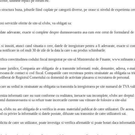
crise, ultimele replici pe forum etc.
o structura buna, joburile fiind cuplate pe categorii diverse, pe orase si nivelul de experienta cer
osi serviciile oferite de site-ul eJobs, va obligati sa:
i date adevarate, exacte si complete despre dumneavoastra asa cum este cerut de formularul de in
 si innoiti, atunci cand situatia o cere, datele de inregistrare pentru a fi adevarate, exacte si com
ta notificare in cel mult 30 de zile de la data la care s-au produs schimbarile.
ifica corectitudinea codului fiscal inregistrat pe site-ul Ministerului de Finante, www.mfinante.
oane juridice, Compania are obligatia de a transmite informatii reale, denumire, adresa, e-mai
oana de contact si cod fiscal. Companiile care recruteaza pentru strainatate au obligatia sa tri
 eliberat de Registrul Comertului cu domeniul de activitate plasarea si recrutarea de personal.
are au sediul in strainatate au obligatia sa transmita la inregistrarea pe site numarul de TVA val
rniza informatii care nu sunt conforme cu realitatea, inexacte sau incomplete, eJobs are dreptul
tul dumneavoastra si sa refuze toate incercarile curente sau viitoare de folosire a site-ului
 eJobs nu are obligatia de a verifica in avans materialul publicat de catre utilizatori. De acee
d cu privire la informatiile si datele postate, difuzate sau transmise de catre utilizatorii sai.
licita de catre un utilizator, poate investiga si verifica afirmatiile si poate hotari daca informatii