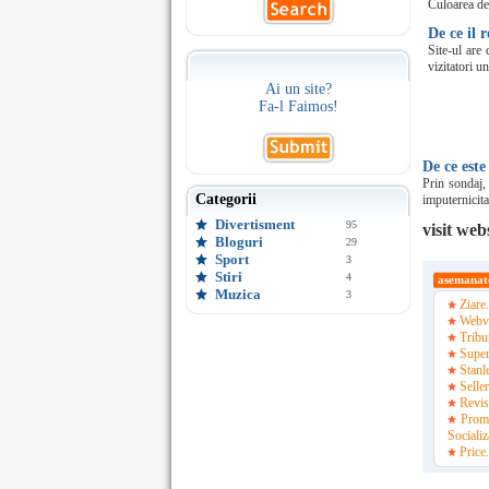
Culoarea de 
De ce il
Site-ul are
vizitatori un
Ai un site?
Fa-l Faimos!
De ce este
Prin sondaj,
Categorii
imputernicita
Divertisment
95
visit web
Bloguri
29
Sport
3
Stiri
4
asemanat
Muzica
3
Ziare
Webve
Tribur
Super
Stanl
Seller
Revis
Prom
Socializ
Price