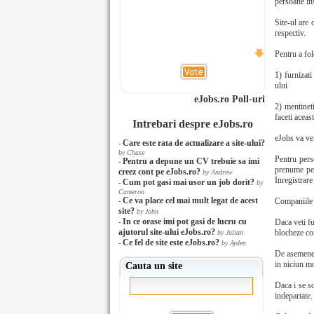
persoane ins
Site-ul are 
respectiv.
Pentru a fol
1) furnizat
ului
eJobs.ro Poll-uri
2) mentineti
faceti aceas
Intrebari despre eJobs.ro
eJobs va ver
Care este rata de actualizare a site-ului?
-
by Chase
Pentru pers
Pentru a depune un CV trebuie sa imi
-
prenume pers
creez cont pe eJobs.ro?
by Andrew
Inregistrare
Cum pot gasi mai usor un job dorit?
-
by
Cameron
Ce va place cel mai mult legat de acest
Companiile c
-
site?
by John
In ce orase imi pot gasi de lucru cu
Daca veti fu
-
ajutorul site-ului eJobs.ro?
blocheze con
by Julian
Ce fel de site este eJobs.ro?
-
by Ayden
De asemenea,
in niciun mo
Cauta un site
Daca i se so
indepartate.