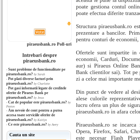
aceasta le pune la dispozitia
poate gestiona contul onlin
poate efectua diferite tranzac
Structura piraeusbank.ro es
prezentare a bancilor. Prim
pentru conturi de economii, 
piraeusbank.ro Poll-uri
Ofertele sunt impartite in 
Intrebari despre
economii, Carduri, Documen
piraeusbank.ro
aur) si Piraeus Online Ban
Sunt probleme de functionalitate pe
-
Bank clientilor sai). Tot pe 
piraeusbank.ro?
by Sarah
zi a celor mai importante m
Pot plati diverse facturi prin
-
piraeusbank.ro?
by Charlotte
Pot gasi informatii legate de creditele
-
Din punct de vedere al desi
oferite de Piraeus Bank pe
piraeusbank.ro?
alese culorile reprezentati
by Jesus
Cat de popular este piraeusbank.ro?
-
by
lucru ofera un plus de sigur
Peyton
Am nevoie de cont pentru a putea
piraeusbank.ro in afara celor
-
accesa toate serviciile oferite de
piraeusbank.ro?
by Kaitlyn
Piraeusbank.ro se incarca 
Ce este piraeusbank.ro?
-
by Avery
Opera, Firefox, Safari, Chr
Cauta un site
este necesar Flash Play