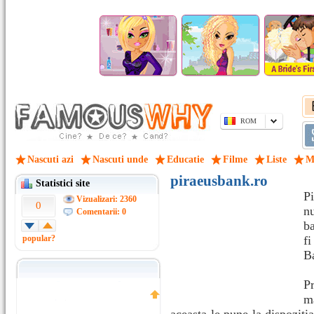
ROM
Nascuti azi
Nascuti unde
Educatie
Filme
Liste
M
piraeusbank.ro
Statistici site
P
Vizualizari: 2360
0
nu
Comentarii: 0
b
popular?
fi
B
Pr
m