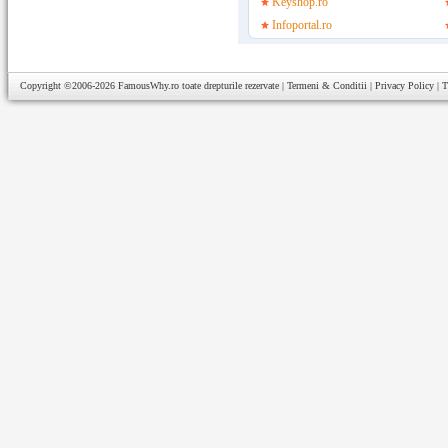
Keyshop.ro
Infoportal.ro
Copyright ©2006-2026
FamousWhy.ro
toate drepturile rezervate |
Termeni & Conditii
|
Privacy Policy
|
T