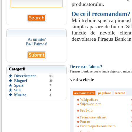
producatorului.
De ce il recomandam?
Mai trebuie spus ca piraeusb
simpla apasare de buton. Sit
functie de nevoile clien
dezvoltarea Piraeus Bank i
Ai un site?
Fa-l Faimos!
De ce este faimos?
Categorii
Piraeus Bank se poate lauda deja cu o mica isto
Divertisment
95
visit website
Bloguri
29
Sport
3
Stiri
4
asemanatoare
populare
recente
Muzica
3
Wikipedia.ro
Super-jocuri.ro
ProTv.ro
Promovare-site.net
Port.ro
Pariuri-sportive-online.ro