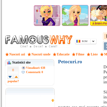
ROM
Nascuti azi
Nascuti unde
Educatie
Filme
Liste
M
Petocuri.ro
Statistici site
D
Vizualizari: 638
0
Pe
Comentarii: 0
p
popular?
im
Si
i
i