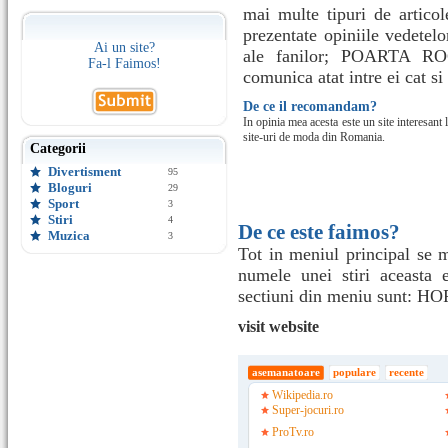
mai multe tipuri de artico
prezentate opiniile vedetelo
Ai un site?
ale fanilor; POARTA ROC
Fa-l Faimos!
comunica atat intre ei cat si c
De ce il recomandam?
In opinia mea acesta este un site interesant 
site-uri de moda din Romania.
Categorii
Divertisment
95
Bloguri
29
Sport
3
Stiri
4
De ce este faimos?
Muzica
3
Tot in meniul principal se m
numele unei stiri aceasta es
sectiuni din meniu sunt:
visit website
asemanatoare
populare
recente
Wikipedia.ro
Super-jocuri.ro
ProTv.ro