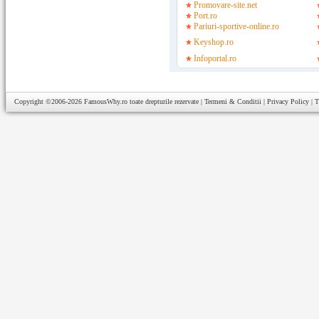
Promovare-site.net
Port.ro
Pariuri-sportive-online.ro
Keyshop.ro
Infoportal.ro
Copyright ©2006-2026
FamousWhy.ro
toate drepturile rezervate |
Termeni & Conditii
|
Privacy Policy
|
T