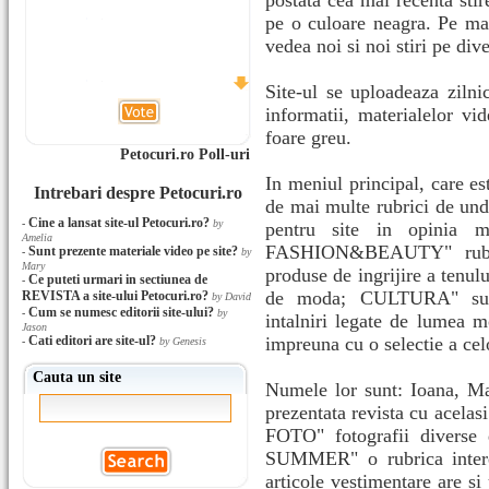
postata cea mai recenta stir
pe o culoare neagra. Pe mas
vedea noi si noi stiri pe div
Site-ul se uploadeaza zilni
informatii, materialelor vi
foare greu.
Petocuri.ro Poll-uri
In meniul principal, care est
Intrebari despre Petocuri.ro
de mai multe rubrici de und
Cine a lansat site-ul Petocuri.ro?
-
by
pentru site in opinia m
Amelia
FASHION&BEAUTY" rubrica
Sunt prezente materiale video pe site?
-
by
Mary
produse de ingrijire a tenulu
Ce puteti urmari in sectiunea de
-
de moda; CULTURA" sunt 
REVISTA a site-ului Petocuri.ro?
by David
Cum se numesc editorii site-ului?
-
by
intalniri legate de lumea m
Jason
Cati editori are site-ul?
impreuna cu o selectie a cel
-
by Genesis
Cauta un site
Numele lor sunt: Ioana, M
prezentata revista cu acela
FOTO" fotografii divers
SUMMER" o rubrica interes
articole vestimentare are si