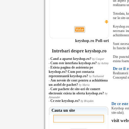
un aspect p
realizarea un
Totodata, k
rar la site-
Keyshop.ro 
necesara in
achizitionez
keyshop.ro Poll-uri
Sunt necesar
In functie d
Intrebari despre keyshop.ro
Din punctul
Cand a aparut keyshop.ro?
-
by Cooper
exista foart
Cum este interfata keyshop.ro?
-
by Ashley
Exista pagina de asistenta pe
-
De ce il
keyshop.ro? Cum pot contacta
Realizatori
reprezentantii keyshop.ro?
by Nathaniel
Conceptul n
Am nevoie de cont pentru a achizitiona
-
un astfel de pachet?
by Maria
Cate pachete de site-uri de comert
-
electronic exista in oferta keyshop.ro?
by
Alexander
Ce este keyshop.ro?
-
by Brayden
De ce este
Keyshop este
Cauta un site
site-ului).
visit web