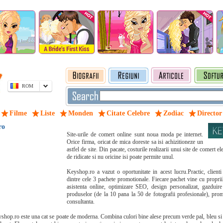
ROM
Filme
Liste
Monden
Citate Celebre
Zodiac
Director
ro
Site-urile de comert online sunt noua moda pe internet.
Orice firma, oricat de mica doreste sa isi achizitioneze un
astfel de site. Din pacate, costurile realizarii unui site de comert el
de ridicate si nu oricine isi poate permite unul.
Keyshop.ro a vazut o oportunitate in acest lucru.Practic, clienti
dintre cele 3 pachete promotionale. Fiecare pachet vine cu propri
asistenta online, optimizare SEO, design personalizat, gazduire 
produselor (de la 10 pana la 50 de fotografii profesionale), prom
consultanta.
eyshop.ro este una cat se poate de moderna. Combina culori bine alese precum verde pal, bleu si 