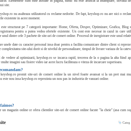
lacut. Elementele sunt bine asezate in pagina, nimic nu este aruncat la intamplare, dovada d
ui site.
eyshop.ro nu asalteaza utilizatorul cu reclame nedorite. De fapt, keyshop.ro nu are nici o recla
urile existente in acest moment.
este structurat pe 7 categorii importante: Home, Oferta, Despre, Optimizare, Grafica, Blog s
registrarea pentru a putea vedea ofertele existente. Un cont este necesar in cazul in care util
e unul dintre cele 3 pachete de site-uri de comert online. Procesul de inregistrare este unul relat
e unele date cu caracter personal insa doar pentru a facilita comunicare dintre client si reprez
e complexitatea site-ului dorit si de nivelul de personalizare, timpul de livrare variaza de la cateva
 de vedere al optimizarii, keyshop.ro se incarca rapid, trecerea de la o pagina la alta fiind a
e multe imagini sau fisiere video iar acest lucru faciliteaza o viteza de incarcare superioara.
 recomandam?
i keyshop.ro promit site-uri de comert online la un nivel foarte avansat si la un pret mai mul
u este nou insa keyshop.ro reprezinta un nou pas in industria de vanzari online.
 faimos?
 un magazin online ce ofera clientilor site-uri de comert online facute "la cheie" (asa cum s
site
Categ