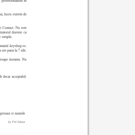
e profesionalism in
ma, lucru extrem de
i Contact. Nu este
izatorul doreste ca
iv simplu.
entantii keyshop.ro.
 ore pana la 7 zile.
proape instanta. Nu
t decat acceptabil.
ugereaza si numele
by FW Editor