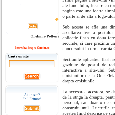
Prima pagina a site-ului vine
ale fundalului, fiecare cu to
pagina este una foarte simpla
o parte si de alta a logo-ului
Sub acesta se afla una din
ascultarea live a postulu
Onefm.ro Poll-uri
aplicatie flash cu doua fere
secunde, si care prezinta un 
Intreaba despre Onefm.ro
concursului in urma caruia O
Cauta un site
Sectiunile aplicatiei flash 
gazduite de postul de rad
interactiva a site-ului. S
emisiunilor de la One FM. A
drapta emisiunile.
La accesarea acestora, se de
Ai un site?
de la stnga la dreapta, pentr
Fa-l Faimos!
personal, sau doar o descri
construit unul. Lucrurile s
acestea fiind descrise pe sc