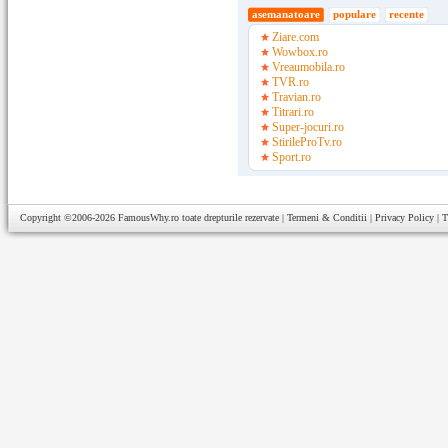
asemanatoare
populare
recente
Ziare.com
Wowbox.ro
Vreaumobila.ro
TVR.ro
Travian.ro
Titrari.ro
Super-jocuri.ro
StirileProTv.ro
Sport.ro
Copyright ©2006-2026
FamousWhy.ro
toate drepturile rezervate |
Termeni & Conditii
|
Privacy Policy
|
T