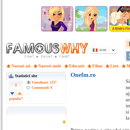
ROM
Nascuti azi
Nascuti unde
Educatie
Filme
Liste
M
Onefm.ro
Statistici site
S
Vizualizari: 2357
0
ne
Comentarii: 0
aj
popular?
u
im
si
la