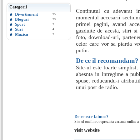
Categorii
Continutul cu adevarat im
Divertisment
95
momentul accesarii sectiunil
Bloguri
29
primei pagini, avand acces
Sport
3
Stiri
4
gazduite de acesta, stiri s
Muzica
3
foto, download-uri, partener
celor care vor sa piarda vr
putin.
De ce il recomandam?
Site-ul este foarte simplist, 
abesnta in intregime a publi
spuse, reducandu-i atributii
unui post de radio.
De ce este faimos?
Site-ul onefm.ro reprezinta varianta online a
visit website