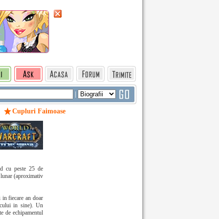
|
Cupluri Faimoase
ad cu peste 25 de
 lunar (aproximativ
i in fiecare an doar
cului in sine). Un
gate de echipamentul