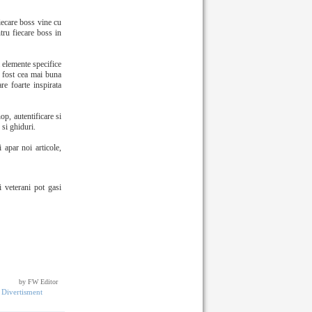
iecare boss vine cu
ntru fiecare boss in
a elemente specifice
a fost cea mai buna
e foarte inspirata
op, autentificare si
 si ghiduri.
apar noi articole,
i veterani pot gasi
by FW Editor
Divertisment