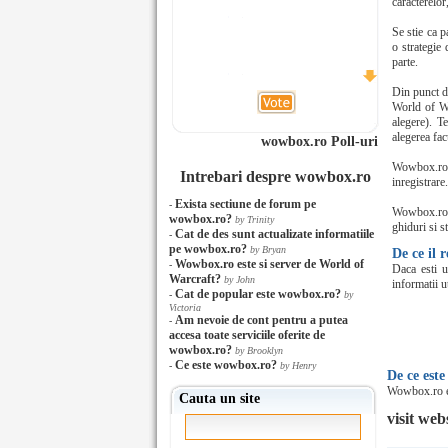
caracterelor
Se stie ca 
o strategie 
parte.
Din punct de
World of Wa
alegere). T
alegerea fac
wowbox.ro Poll-uri
Wowbox.ro vi
Intrebari despre wowbox.ro
inregistrare
Exista sectiune de forum pe
-
Wowbox.ro e
wowbox.ro?
by Trinity
ghiduri si s
Cat de des sunt actualizate informatiile
-
pe wowbox.ro?
by Bryan
De ce il
Wowbox.ro este si server de World of
-
Daca esti u
Warcraft?
by John
informatii ut
Cat de popular este wowbox.ro?
-
by
Victoria
Am nevoie de cont pentru a putea
-
accesa toate serviciile oferite de
wowbox.ro?
by Brooklyn
Ce este wowbox.ro?
-
by Henry
De ce este
Wowbox.ro es
Cauta un site
visit web