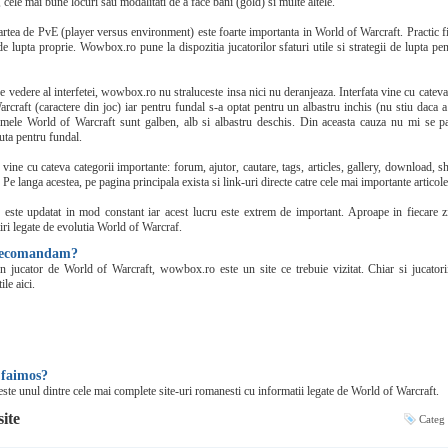
, cele mai bune locuri sau modalitati de a face bani (gold) si multe altele.
partea de PvE (player versus environment) este foarte importanta in World of Warcraft. Practic f
de lupta proprie. Wowbox.ro pune la dispozitia jucatorilor sfaturi utile si strategii de lupta pe
 vedere al interfetei, wowbox.ro nu straluceste insa nici nu deranjeaza. Interfata vine cu catev
rcraft (caractere din joc) iar pentru fundal s-a optat pentru un albastru inchis (nu stiu daca 
emele World of Warcraft sunt galben, alb si albastru deschis. Din aceasta cauza nu mi se par
uta pentru fundal.
ne cu cateva categorii importante: forum, ajutor, cautare, tags, articles, gallery, download, sh
. Pe langa acestea, pe pagina principala exista si link-uri directe catre cele mai importante articole
ste updatat in mod constant iar acest lucru este extrem de important. Aproape in fiecare zi 
tiri legate de evolutia World of Warcraf.
 recomandam?
n jucator de World of Warcraft, wowbox.ro este un site ce trebuie vizitat. Chiar si jucatori
ile aici.
 faimos?
te unul dintre cele mai complete site-uri romanesti cu informatii legate de World of Warcraft.
site
Categ