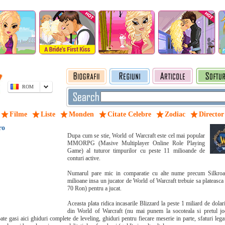
ROM
Filme
Liste
Monden
Citate Celebre
Zodiac
Director
ro
Dupa cum se stie, World of Warcraft este cel mai popular
MMORPG (Masive Multiplayer Online Role Playing
Game) al tuturor timpurilor cu peste 11 milioande de
conturi active.
Numarul pare mic in comparatie cu alte nume precum Silkro
milioane insa un jucator de World of Warcraft trebuie sa plateasca
70 Ron) pentru a jucat.
Aceasta plata ridica incasarile Blizzard la peste 1 miliard de dolar
din World of Warcraft (nu mai punem la socoteala si pretul jo
oate gasi aici ghiduri complete de leveling, ghiduri pentru fiecare meserie in parte, sfaturi le