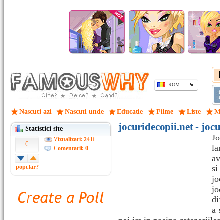
ROM
Nascuti azi
Nascuti unde
Educatie
Filme
Liste
M
jocuridecopii.net - joc
Statistici site
Jo
Vizualizari: 2411
0
la
Comentarii: 0
av
popular?
s
jo
jo
di
a 