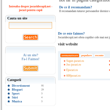
noi iar in pagina categoriilo
Intreaba despre jocuridecopii.net -
De ce il recomandam?
jocuri pentru copii
Il recomandam tuturor persoanelor dornice de 
Cauta un site
De ce este faimos?
Jocuridecopii.net ofera copiilor cele mai noi j
visit website
Ai un site?
asemanatoare
populare
recente
Fa-l Faimos!
Super-jocuri.ro
Joc-jocuri.ro
Ejocuri.ro
600jocuri.ro
Categorii
Divertisment
95
Bloguri
29
Sport
3
Stiri
4
Muzica
3