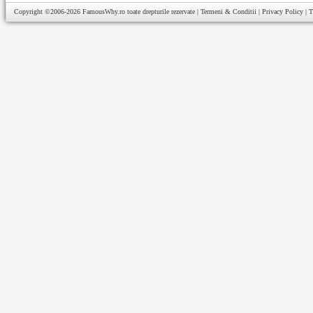
Copyright ©2006-2026
FamousWhy.ro
toate drepturile rezervate |
Termeni & Conditii
|
Privacy Policy
|
T