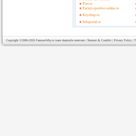
Port.ro
Pariuri-sportive-online.ro
Keyshop.ro
Infoportal.ro
Copyright ©2006-2026
FamousWhy.ro
toate drepturile rezervate |
Termeni & Conditii
|
Privacy Policy
|
T