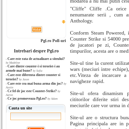
modarea a nu mai putin cele
"Cliffe" Cliffe .Ca orice
nenumarate serii , cum a
Anthology.
Conform Steam Powered, in
Counter Strike si 54000 pr
Pgl.ro Poll-uri
de jucatori pe zi, Counte
timpurilor, acesta are o med
Intrebari despre Pgl.ro
Care este rata de actualizare a siteului?
-
Site-ul tine la curent utiliza
by Madeline
Care dintre counter-i si terorist-i au
-
wars (meciuri intre echipe)
armele mai bune?
by Sofia
etc.Viteza de incarcare a 
Care este diferenta dintre counter si
-
terorist?
by Jason
navigheze rapid.
Care este cea mai buna arma din joc?
-
by
Austin
Ce fel de joc este Counter-Strike?
-
by
Site-ul ofera dinamism pr
Aaron
Ce joc promoveaza Pgl.ro?
cititorilor diferite stiri 
-
by Adam
meciurile care vor urma in di
Cauta un site
Site-ul are o structura buna
Pagina principala are in p