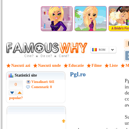
ROM
Nascuti azi
Nascuti unde
Educatie
Filme
Liste
M
Pgl.ro
Statistici site
P
Vizualizari: 641
0
i
Comentarii: 0
d
popular?
co
av
S
un