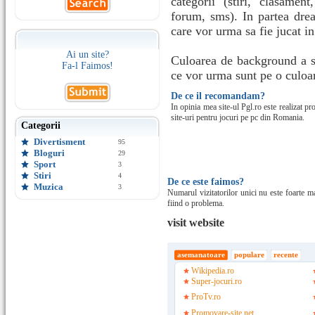
categorii (stiri, clasamen
forum, sms). In partea drea
care vor urma sa fie jucat i
Ai un site?
Culoarea de background a sit
Fa-l Faimos!
ce vor urma sunt pe o culoare
De ce il recomandam?
In opinia mea site-ul Pgl.ro este realizat pr
site-uri pentru jocuri pe pc din Romania.
Categorii
Divertisment
95
Bloguri
29
Sport
3
Stiri
4
De ce este faimos?
Muzica
3
Numarul vizitatorilor unici nu este foarte mar
fiind o problema.
visit website
asemanatoare
populare
recente
Wikipedia.ro
Super-jocuri.ro
ProTv.ro
Promovare-site.net