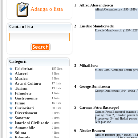
1
Alfred Alessandrescu
Adauga o lista
Alfred Alessandrescu (1893-1959).
2
Eusebie Mandicevschi
Cauta o lista
Eusebie Mandicevschi (1857-1929).
Categorii
3
Mihail Jora
Celebritati
157 lists
Mihail Jora. A compus lieduri pe v
Afaceri
3 lists
Muzica
9 lists
Arta si Cultura
17 lists
4
George Dumitrescu
Turism
13 lists
George Dumitrescu (1914-1996). Åž
Filmulete
1 lists
Gastronomie
1 lists
Filme
16 lists
5
Carmen Petra Basacopol
Curiozitati
80 lists
Carmen Petra Basacopol (nascuta i
Divertisment
6 lists
pian op. 9 nr. 2, 5 lieduri pentru
Sanatate
6 lists
Propace op. 34- trei lieduri pentr
ÅŸi pian etc.
Istorie si Civilizatie
9 lists
Automobile
2 lists
6
Nicolae Branzeu
Stiinta
4 lists
Nicolae Branzeu (1907-1983). 5 Lie
Educatie
4 lists