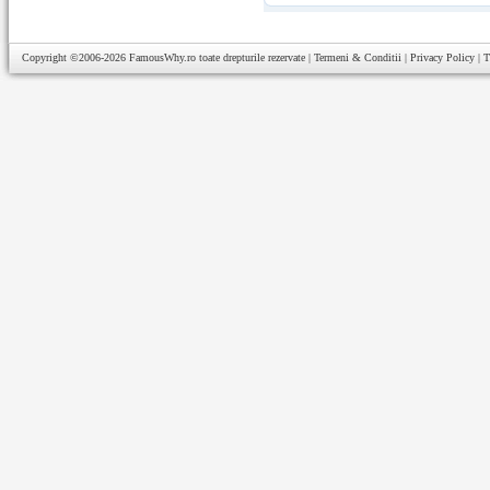
Copyright ©2006-2026
FamousWhy.ro
toate drepturile rezervate |
Termeni & Conditii
|
Privacy Policy
|
T