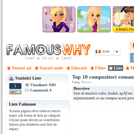
ROM
Nascuti azi
Nascuti unde
Educatie
Filme
Liste
M
Top 10 compozitori romani
Statistici Liste
Categ
Muzica
Vizualizari: 4581
1
Descriere
Comentarii: 0
Gen al muzicii culte, liedul, apÄƒrut
reprezentanti ce au compus acest pie
Liste Faimoase
Aceasta pagina ofera subiecte interes
major sub forma de liste pe categorii.
Oricine poate deveni un contribuitor
faimos prin trimiterea unei liste de
impact.