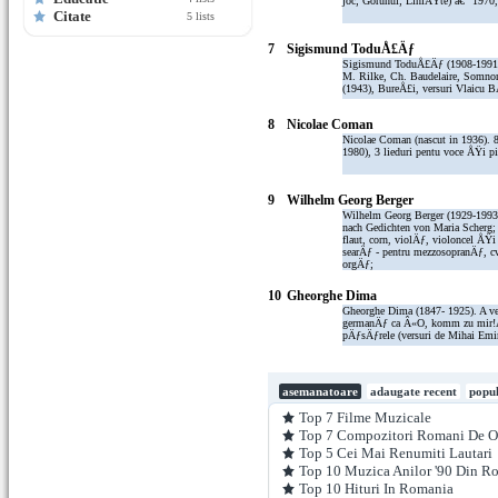
joc; Gorunul; LiniÅŸte) â€“ 1970,
Citate
5 lists
7
Sigismund ToduÅ£Äƒ
Sigismund ToduÅ£Äƒ (1908-1991). 
M. Rilke, Ch. Baudelaire, Somnor
(1943), BureÅ£i, versuri Vlaicu B
8
Nicolae Coman
Nicolae Coman (nascut in 1936). 8
1980), 3 lieduri pentu voce ÅŸi p
9
Wilhelm Georg Berger
Wilhelm Georg Berger (1929-1993)
nach Gedichten von Maria Scherg; 
flaut, corn, violÄƒ, violoncel ÅŸi
searÄƒ - pentru mezzosopranÄƒ, cv
orgÄƒ;
10
Gheorghe Dima
Gheorghe Dima (1847- 1925). A ve
germanÄƒ ca Â«O, komm zu mir!Â»;
pÄƒsÄƒrele (versuri de Mihai Emi
asemanatoare
adaugate recent
popu
Top 7 Filme Muzicale
Top 7 Compozitori Romani De O
Top 5 Cei Mai Renumiti Lautari
Top 10 Muzica Anilor '90 Din R
Top 10 Hituri In Romania