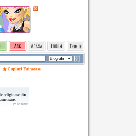
|
Cupluri Faimoase
e religioase din
cumentare.
by fw editor