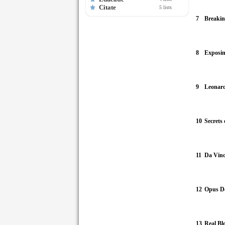
Citate
5 lists
7
Breakin
8
Exposin
9
Leonard
10
Secrets
11
Da Vinc
12
Opus De
13
Real Bl