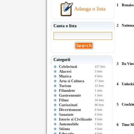
1
Renaiss
Adauga o lista
2
Nationa
Cauta o lista
Categorii
3
Da Vinc
Celebritati
157 lists
Afaceri
3 lists
Muzica
9 lists
Arta si Cultura
17 lists
4
Unlocki
Turism
13 lists
Filmulete
1 lists
Gastronomie
1 lists
Filme
16 lists
5
Crackin
Curiozitati
80 lists
Divertisment
6 lists
Sanatate
6 lists
Istorie si Civilizatie
9 lists
Automobile
2 lists
6
Time Ma
Stiinta
4 lists
Educatie
4 lists