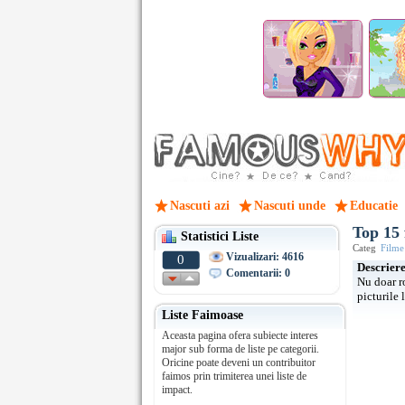
Nascuti azi
Nascuti unde
Educatie
Top 15 
Statistici Liste
Categ
Filme
Vizualizari: 4616
0
Descrier
Comentarii: 0
Nu doar r
picturile 
Liste Faimoase
Aceasta pagina ofera subiecte interes
major sub forma de liste pe categorii.
Oricine poate deveni un contribuitor
faimos prin trimiterea unei liste de
impact.