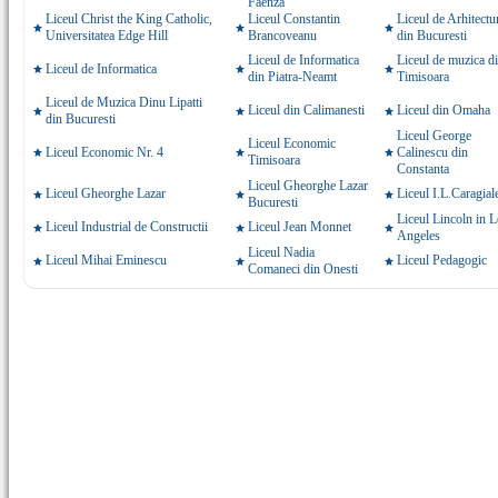
Faenza
Liceul Christ the King Catholic,
Liceul Constantin
Liceul de Arhitectu
Universitatea Edge Hill
Brancoveanu
din Bucuresti
Liceul de Informatica
Liceul de muzica d
Liceul de Informatica
din Piatra-Neamt
Timisoara
Liceul de Muzica Dinu Lipatti
Liceul din Calimanesti
Liceul din Omaha
din Bucuresti
Liceul George
Liceul Economic
Liceul Economic Nr. 4
Calinescu din
Timisoara
Constanta
Liceul Gheorghe Lazar
Liceul Gheorghe Lazar
Liceul I.L.Caragial
Bucuresti
Liceul Lincoln in 
Liceul Industrial de Constructii
Liceul Jean Monnet
Angeles
Liceul Nadia
Liceul Mihai Eminescu
Liceul Pedagogic
Comaneci din Onesti