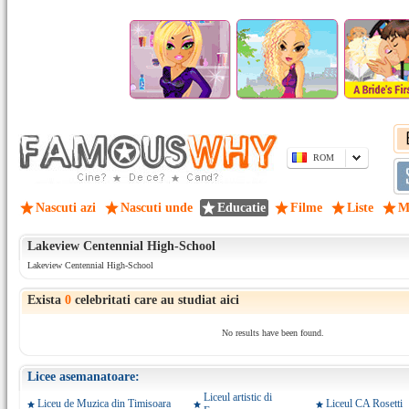
ROM
Nascuti azi
Nascuti unde
Educatie
Filme
Liste
M
Lakeview Centennial High-School
Lakeview Centennial High-School
Exista
0
celebritati care au studiat aici
No results have been found.
Licee asemanatoare:
Liceul artistic di
Liceu de Muzica din Timisoara
Liceul CA Rosetti