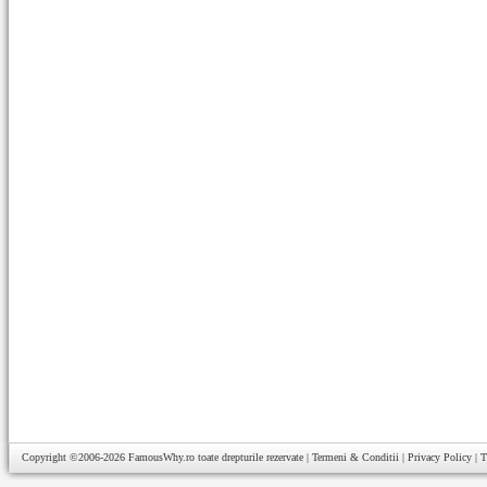
Copyright ©2006-2026
FamousWhy.ro
toate drepturile rezervate |
Termeni & Conditii
|
Privacy Policy
|
T