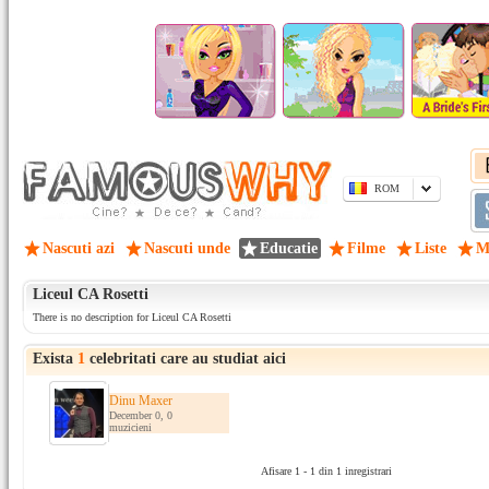
ROM
Nascuti azi
Nascuti unde
Educatie
Filme
Liste
M
Liceul CA Rosetti
There is no description for Liceul CA Rosetti
Exista
1
celebritati care au studiat aici
Dinu Maxer
December 0, 0
muzicieni
Afisare 1 - 1 din 1 inregistrari