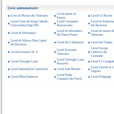
Licee asemanatoare:
Liceul artistic di
Liceu de Muzica din Timisoara
Liceul CA Rosetti
Faenza
Liceul Christ the King Catholic,
Liceul Constantin
Liceul de Arhitectu
Universitatea Edge Hill
Brancoveanu
din Bucuresti
Liceul de Informatica
Liceul de muzica d
Liceul de Informatica
din Piatra-Neamt
Timisoara
Liceul de Muzica Dinu Lipatti
Liceul din Calimanesti
Liceul din Omaha
din Bucuresti
Liceul George
Liceul Economic
Liceul Economic Nr. 4
Calinescu din
Timisoara
Constanta
Liceul Gheorghe Lazar
Liceul Gheorghe Lazar
Liceul I.L.Caragial
Bucuresti
Liceul Lincoln in 
Liceul Industrial de Constructii
Liceul Jean Monnet
Angeles
Liceul Nadia
Liceul Mihai Eminescu
Liceul Pedagogic
Comaneci din Onesti