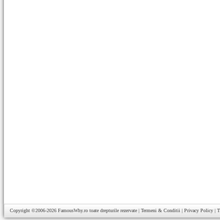
Copyright ©2006-2026
FamousWhy.ro
toate drepturile rezervate |
Termeni & Conditii
|
Privacy Policy
|
T