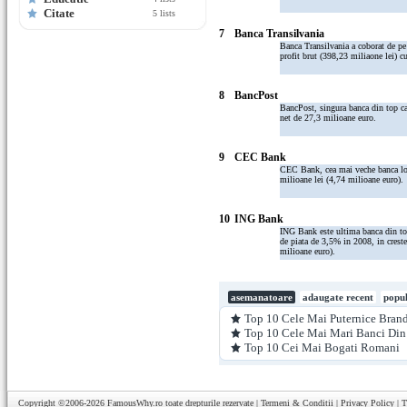
Citate
5 lists
7
Banca Transilvania
Banca Transilvania a coborat de pe
profit brut (398,23 miliaone lei) 
8
BancPost
BancPost, singura banca din top car
net de 27,3 milioane euro.
9
CEC Bank
CEC Bank, cea mai veche banca loca
milioane lei (4,74 milioane euro).
10
ING Bank
ING Bank este ultima banca din top
de piata de 3,5% in 2008, in crest
milioane euro).
asemanatoare
adaugate recent
popu
Top 10 Cele Mai Puternice Bran
Top 10 Cele Mai Mari Banci Di
Top 10 Cei Mai Bogati Romani
Copyright ©2006-2026
FamousWhy.ro
toate drepturile rezervate |
Termeni & Conditii
|
Privacy Policy
|
T