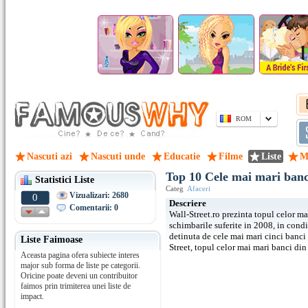
ROM
Nascuti azi
Nascuti unde
Educatie
Filme
Liste
M
Top 10 Cele mai mari ban
Statistici Liste
Categ
Afaceri
Vizualizari: 2680
0
Descriere
Comentarii: 0
Wall-Street.ro prezinta topul celor m
schimbarile suferite in 2008, in cond
detinuta de cele mai mari cinci banci
Liste Faimoase
Street, topul celor mai mari banci 
Aceasta pagina ofera subiecte interes
major sub forma de liste pe categorii.
Oricine poate deveni un contribuitor
faimos prin trimiterea unei liste de
impact.