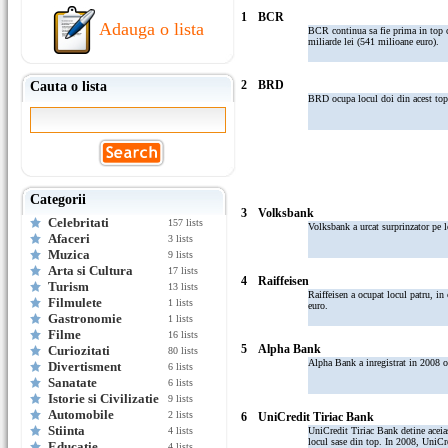
1
BCR
Adauga o lista
BCR continua sa fie prima in top cu
miliarde lei (541 milioane euro).
2
BRD
Cauta o lista
BRD ocupa locul doi din acest top 
Categorii
3
Volksbank
Celebritati
157 lists
Volksbank a urcat surprinzator pe l
Afaceri
3 lists
Muzica
9 lists
Arta si Cultura
17 lists
4
Raiffeisen
Turism
13 lists
Raiffeisen a ocupat locul patru, in
Filmulete
1 lists
euro.
Gastronomie
1 lists
Filme
16 lists
5
Alpha Bank
Curiozitati
80 lists
Alpha Bank a inregistrat in 2008 o
Divertisment
6 lists
Sanatate
6 lists
Istorie si Civilizatie
9 lists
Automobile
2 lists
6
UniCredit Tiriac Bank
Stiinta
4 lists
UniCredit Tiriac Bank detine aceia
locul sase din top. In 2008, UniCre
Educatie
4 lists