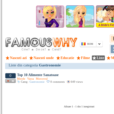
ROM
Nascuti azi
Nascuti unde
Educatie
Filme
Liste
M
Liste din categoria
Gastronomie
Top 10 Alimente Sanatoase
0
Merele
Varza
Morcovul
Categ:
Gastronomie
0 comments
649 views
Afisare 1 - 1 din 1 inregistrari