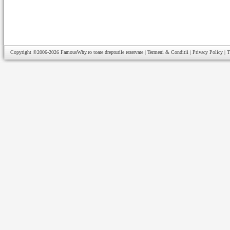
Copyright ©2006-2026
FamousWhy.ro
toate drepturile rezervate |
Termeni & Conditii
|
Privacy Policy
|
T