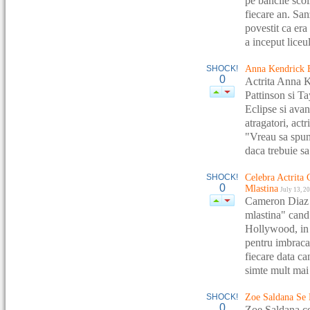
pe bancile sco
fiecare an. San
povestit ca era
a inceput liceul
SHOCK!
Anna Kendrick E
0
Actrita Anna K
Pattinson si T
Eclipse si avan
atragatori, actr
"Vreau sa spun 
daca trebuie sa 
SHOCK!
Celebra Actrit
0
Mlastina
July 13, 2
Cameron Diaz a
mlastina" cand 
Hollywood, in 
pentru imbracam
fiecare data c
simte mult mai 
SHOCK!
Zoe Saldana Se
0
Zoe Saldana co