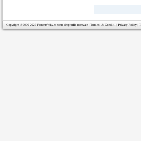
Copyright ©2006-2026
FamousWhy.ro
toate drepturile rezervate |
Termeni & Conditii
|
Privacy Policy
|
T