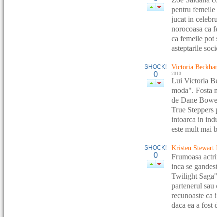
pentru femeile 
jucat in celebr
norocoasa ca fe
ca femeile pot 
asteptarile socie
SHOCK!
Victoria Beckh
0
2010
Lui Victoria B
moda". Fosta m
de Dane Bowers
True Steppers 
intoarca in ind
este mult mai b
SHOCK!
Kristen Stewart 
0
Frumoasa actrit
inca se gandest
Twilight Saga" 
partenerul sau 
recunoaste ca i
daca ea a fost 