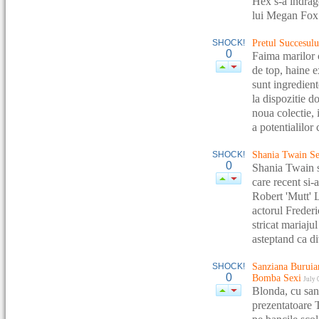
Hex s-a indrago
lui Megan Fox d
SHOCK!
Pretul Succesul
0
Faima marilor c
de top, haine e
sunt ingredien
la dispozitie d
noua colectie, 
a potentialilor
SHOCK!
Shania Twain Se
0
Shania Twain s
care recent si-
Robert 'Mutt' L
actorul Frederi
stricat mariajul
asteptand ca div
SHOCK!
Sanziana Buruian
0
Bomba Sexi
July 
Blonda, cu sani
prezentatoare T