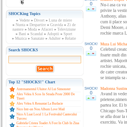
0
Nu-i asa ca va 
privire la vest
SHOCKing Topics
Anthony, alias 
»
Vedete
»
Divort
»
Luna de miere
cum ii place s
»
Nunta
»
Despartire
»
Gravida
»
Zi de
Demi Moore, am
nastere
»
Moda
»
Afaceri
»
Televiziune
rochie marca L
»
Bani
»
Scandal
»
Adoptii
»
Sport
»
Muzica
»
Sanatate
»
Adulter
»
Relatie
SHOCK!
Muza Lui Michae
0
Celebrul creato
Search SHOCKS
foarte mult din
artistei. Major
rochie unicata,
de catre creato
se intampla sa 
Top 12 "SHOCKS!" Chart
SHOCK!
Madonna Sustin
Antrenamentul Uluitor Al Lui Simonster
1
0
Avand in veder
Alex Velea A Scos In Strada Peste 2000 De
2
Tineri
prietene,nimeni
Alex Velea A Renuntat La Burlacie
3
partea lor. Ei b
Nico Intr-un Nou Album Love Mail
4
Chicago Sun-Ti
Nico A Luat Locul 1 La Festivalul Cantecului
se afla doar la
5
Turcesc
exercitiu. Va in
Gabriela Cristea Toader A Fost In Club In Ziua
6