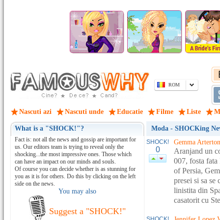
ROM
Nascuti azi
Nascuti unde
Educatie
Filme
Liste
M
What is a "SHOCK!"?
Moda - SHOCKing Ne
Fact is: not all the news and gossip are important for
SHOCK!
Gemma Arterton 
us. Our editors team is trying to reveal only the
0
Aranjand un co
shocking...the most impressive ones. Those which
007, fosta fata
can have an impact on our minds and souls.
Of course you can decide whether is as stunning for
of Persia, Gemm
you as it is for others. Do this by clicking on the left
presei si sa se
side on the news.
linistita din Sp
You may also
casatorit cu Ste
Suggest a "SHOCK!"
SHOCK!
Jennifer Lopez 