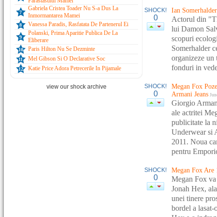
Parastasului Mamei
Gabriela Cristea Toader Nu S-a Dus La
SHOCK!
Ian Somerhalder
7
Inmormantarea Mamei
0
Actorul din "T
Vanessa Paradis, Rasfatata De Partenerul Ei
8
lui Damon Salv
Polanski, Prima Aparitie Publica De La
scopuri ecologi
9
Eliberare
Somerhalder cer
Paris Hilton Nu Se Dezminte
10
organizeze un 
Mel Gibson Si O Declarative Soc
11
fonduri in vede
Katie Price Adora Petrecerile In Pijamale
12
SHOCK!
Megan Fox Poze
view our shock archive
0
Armani Jeans
Jun
Giorgio Armani
ale actritei Me
publicitate la
Underwear si A
2011. Noua cam
pentru Emporio
SHOCK!
Megan Fox Are 1
0
Megan Fox va j
Jonah Hex, alat
unei tinere pro
bordel a lasat-