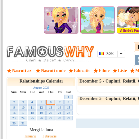
ROM
Nascuti azi
Nascuti unde
Educatie
Filme
Liste
M
Relationships Calendar
December 5 - Cupluri, Relatii, 
August 2026
Sun
Mon
Tue
Wed
Thu
Fri
Sat
1
December 5 - Cupluri, Relatii, 
2
3
4
5
6
7
8
9
10
11
12
13
14
15
16
17
18
19
20
21
22
23
24
25
26
27
28
29
30
31
Mergi la luna
Ianuarie
Februarie