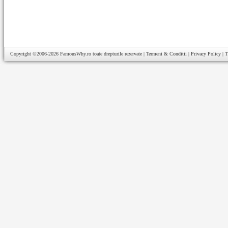
Copyright ©2006-2026
FamousWhy.ro
toate drepturile rezervate |
Termeni & Conditii
|
Privacy Policy
|
T