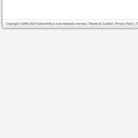
Copyright ©2006-2026
FamousWhy.ro
toate drepturile rezervate |
Termeni & Conditii
|
Privacy Policy
|
T