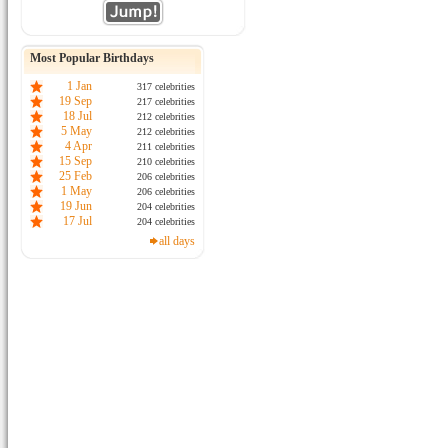
Most Popular Birthdays
1 Jan
317 celebrities
19 Sep
217 celebrities
18 Jul
212 celebrities
5 May
212 celebrities
4 Apr
211 celebrities
15 Sep
210 celebrities
25 Feb
206 celebrities
1 May
206 celebrities
19 Jun
204 celebrities
17 Jul
204 celebrities
all days