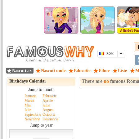
ROM
Nascuti azi
Nascuti unde
Educatie
Filme
Liste
M
There are
no
famous Roma
Birthdays Calendar
Jump to month
Ianuarie
Februarie
Martie
Aprilie
Mai
Iunie
Iulie
August
Septembrie
Octobrie
Noiembrie
Decembrie
Jump to year