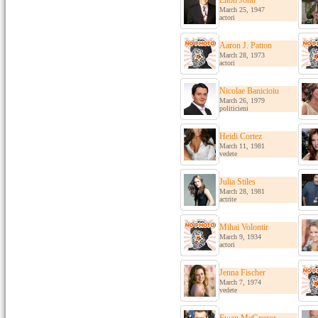
Elton John
March 25, 1947
actori
Aaron J. Patton
March 28, 1973
actori
Nicolae Banicioiu
March 26, 1979
politicieni
Heidi Cortez
March 11, 1981
vedete
Julia Stiles
March 28, 1981
actrite
Mihai Volontir
March 9, 1934
actori
Jenna Fischer
March 7, 1974
vedete