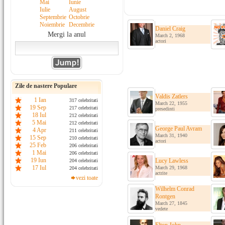
Mai
Iunie
Iulie
August
Septembrie
Octobrie
Noiembrie
Decembrie
Daniel Craig
Mergi la anul
March 2, 1968
actori
Zile de nastere Populare
Valdis Zatlers
1 Ian
317 celebritati
March 22, 1955
19 Sep
217 celebritati
presedinti
18 Iul
212 celebritati
5 Mai
212 celebritati
George Paul Avram
4 Apr
211 celebritati
March 31, 1940
15 Sep
210 celebritati
actori
25 Feb
206 celebritati
1 Mai
206 celebritati
19 Iun
Lucy Lawless
204 celebritati
17 Iul
March 29, 1968
204 celebritati
actrite
vezi toate
Wilhelm Conrad
Rontgen
March 27, 1845
vedete