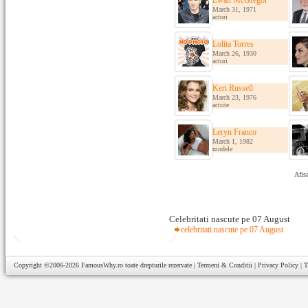
Ewan McGregor
March 31, 1971
actori
Lolita Torres
March 26, 1930
actori
Keri Russell
March 23, 1976
actrite
Leryn Franco
March 1, 1982
modele
Afisa
Celebritati nascute pe 07 August
celebritati nascute pe 07 August
Copyright ©2006-2026
FamousWhy.ro
toate drepturile rezervate |
Termeni & Conditii
|
Privacy Policy
|
T