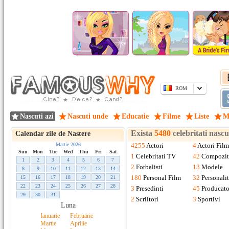
ROM
Nascuti azi
Nascuti unde
Educatie
Filme
Liste
M
Exista
5480
celebritati nasc
Calendar zile de Nastere
Martie 2026
4255
Actori
4
Actori Film
Sun
Mon
Tue
Wed
Thu
Fri
Sat
1
Celebritati TV
42
Compozit
1
2
3
4
5
6
7
2
Fotbalisti
13
Modele
8
9
10
11
12
13
14
180
Personal Film
32
Personalit
15
16
17
18
19
20
21
22
23
24
25
26
27
28
3
Presedinti
45
Producato
29
30
31
2
Scriitori
3
Sportivi
Luna
Ianuarie
Februarie
Martie
Aprilie