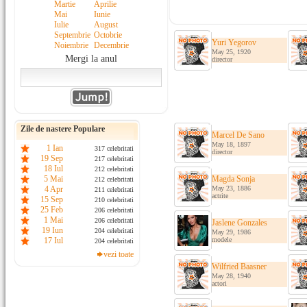
Martie
Aprilie
Mai
Iunie
Iulie
August
Septembrie
Octobrie
Yuri Yegorov
Noiembrie
Decembrie
May 25, 1920
Mergi la anul
director
Zile de nastere Populare
Marcel De Sano
May 18, 1897
1 Ian
317 celebritati
director
19 Sep
217 celebritati
18 Iul
212 celebritati
5 Mai
Magda Sonja
212 celebritati
4 Apr
May 23, 1886
211 celebritati
actrite
15 Sep
210 celebritati
25 Feb
206 celebritati
1 Mai
206 celebritati
Jaslene Gonzales
19 Iun
204 celebritati
May 29, 1986
17 Iul
modele
204 celebritati
vezi toate
Wilfried Baasner
May 28, 1940
actori