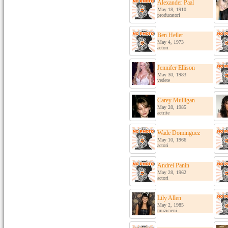
Alexander Paal
May 18, 1910
producatori
Ben Heller
May 4, 1973
actori
Jennifer Ellison
May 30, 1983
vedete
Carey Mulligan
May 28, 1985
actrite
Wade Dominguez
May 10, 1966
actori
Andrei Panin
May 28, 1962
actori
Lily Allen
May 2, 1985
muzicieni