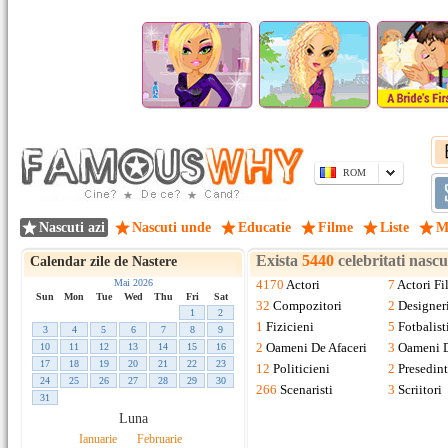
ROM
Nascuti azi
Nascuti unde
Educatie
Filme
Liste
M
Exista
5440
celebritati nasc
Calendar zile de Nastere
Mai 2026
4170
Actori
7
Actori Fi
Sun
Mon
Tue
Wed
Thu
Fri
Sat
32
Compozitori
2
Designer
1
2
1
Fizicieni
5
Fotbalist
3
4
5
6
7
8
9
2
Oameni De Afaceri
3
Oameni D
10
11
12
13
14
15
16
17
18
19
20
21
22
23
12
Politicieni
2
Presedint
24
25
26
27
28
29
30
266
Scenaristi
3
Scriitori
31
Luna
Ianuarie
Februarie