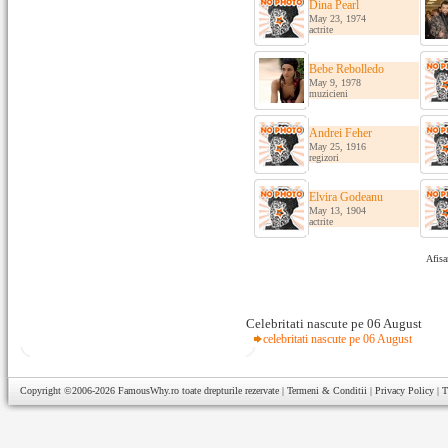
Dina Pearl
May 23, 1974
actrite
Bebe Rebolledo
May 9, 1978
muzicieni
Andrei Feher
May 25, 1916
regizori
Elvira Godeanu
May 13, 1904
actrite
Afisa
Celebritati nascute pe 06 August
celebritati nascute pe 06 August
Copyright ©2006-2026
FamousWhy.ro
toate drepturile rezervate |
Termeni & Conditii
|
Privacy Policy
|
T