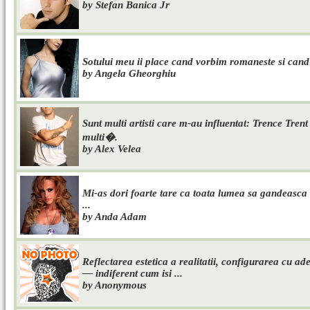
by Stefan Banica Jr
Sotului meu ii place cand vorbim romaneste si cand ii
by Angela Gheorghiu
Sunt multi artisti care m-au influentat: Trence Tren
multi�.
by Alex Velea
Mi-as dori foarte tare ca toata lumea sa gandeasca a
...
by Anda Adam
Reflectarea estetica a realitatii, configurarea cu ade
— indiferent cum isi ...
by Anonymous