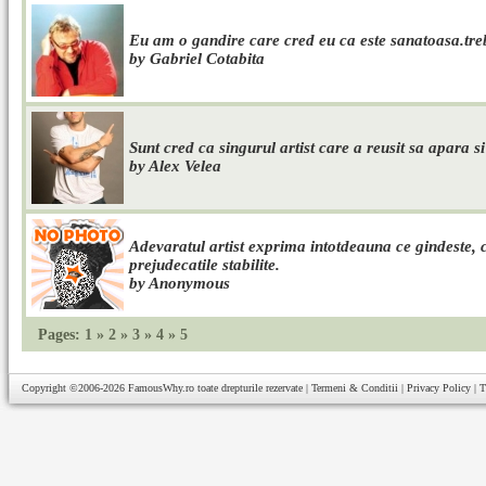
Eu am o gandire care cred eu ca este sanatoasa.trebu
by Gabriel Cotabita
Sunt cred ca singurul artist care a reusit sa apara si
by Alex Velea
Adevaratul artist exprima intotdeauna ce gindeste, c
prejudecatile stabilite.
by Anonymous
Pages:
1
»
2
»
3
»
4
»
5
Copyright ©2006-2026
FamousWhy.ro
toate drepturile rezervate |
Termeni & Conditii
|
Privacy Policy
|
T