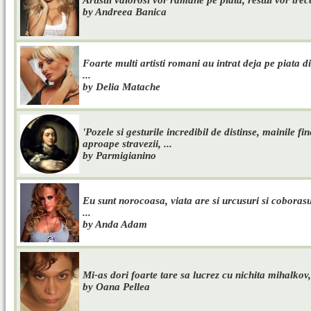
Artistii valorosi vor ramane pe piata, restul vor trec
by Andreea Banica
Foarte multi artisti romani au intrat deja pe piata d
...
by Delia Matache
'Pozele si gesturile incredibil de distinse, mainile fi
aproape stravezii, ...
by Parmigianino
Eu sunt norocoasa, viata are si urcusuri si coboras
...
by Anda Adam
Mi-as dori foarte tare sa lucrez cu nichita mihalkov, 
by Oana Pellea