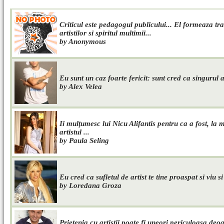
Criticul este pedagogul publicului... El formeaza tran
artistilor si spiritul multimii...
by Anonymous
Eu sunt un caz foarte fericit: sunt cred ca singurul ar
by Alex Velea
Ii mulţumesc lui Nicu Alifantis pentru ca a fost, la 
artistul ...
by Paula Seling
Eu cred ca sufletul de artist te tine proaspat si viu si i
by Loredana Groza
Prietenia cu artistii poate fi uneori periculoasa deo