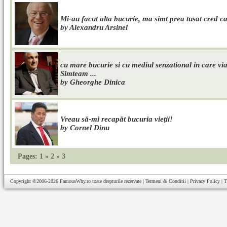
Mi-au facut alta bucurie, ma simt prea tusat cred ca 
by Alexandru Arsinel
cu mare bucurie si cu mediul senzational in care via
Simteam ...
by Gheorghe Dinica
Vreau să-mi recapăt bucuria vieţii!
by Cornel Dinu
Pages:
1
»
2
»
3
Copyright ©2006-2026
FamousWhy.ro
toate drepturile rezervate |
Termeni & Conditii
|
Privacy Policy
|
T