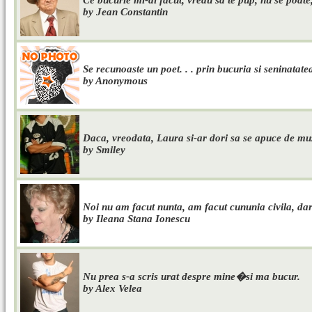
Ce bucurie mi-ai facut, vreau sa te pup, nu se poate,
by Jean Constantin
Se recunoaste un poet. . . prin bucuria si seninatatea
by Anonymous
Daca, vreodata, Laura si-ar dori sa se apuce de muzic
by Smiley
Noi nu am facut nunta, am facut cununia civila, dar
by Ileana Stana Ionescu
Nu prea s-a scris urat despre mine�si ma bucur.
by Alex Velea