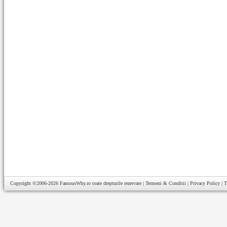
Copyright ©2006-2026
FamousWhy.ro
toate drepturile rezervate |
Termeni & Conditii
|
Privacy Policy
|
T