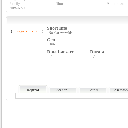
Family
Short
Animation
Film-Noir
Short Info
adauga o descriere
[
]
No plot avaivable
Gen
N/A
Data Lansare
Durata
n/a
n/a
Regizor
Scenariu
Actori
Asemato