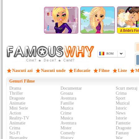
ROM
Nascuti azi
Nascuti unde
Educatie
Filme
Liste
M
Genuri Filme
Drama
Documentar
Scurt metraj
Thriller
Groaza
Crima
Dragoste
Aventura
Sport
Animatie
Familie
Muzical
Mini Serie
Muzica
Istoric
Action
Crime
News
Reality-TV
Musica
Istorie
Animatie
Aventura
Fantezie
Crima
Mister
Dragoste
Sci-Fi
Comedy
Fantasy
Biography
History
War