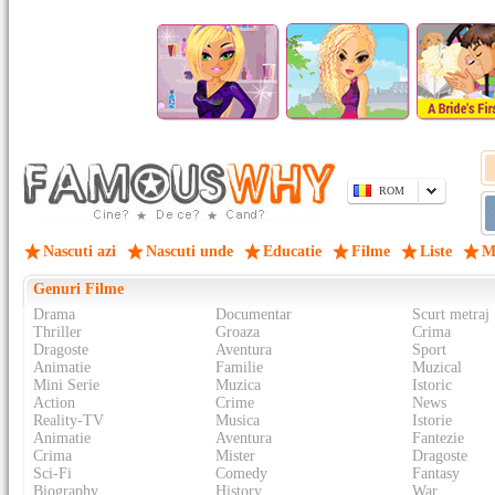
ROM
Nascuti azi
Nascuti unde
Educatie
Filme
Liste
M
Genuri Filme
Drama
Documentar
Scurt metraj
Thriller
Groaza
Crima
Dragoste
Aventura
Sport
Animatie
Familie
Muzical
Mini Serie
Muzica
Istoric
Action
Crime
News
Reality-TV
Musica
Istorie
Animatie
Aventura
Fantezie
Crima
Mister
Dragoste
Sci-Fi
Comedy
Fantasy
Biography
History
War