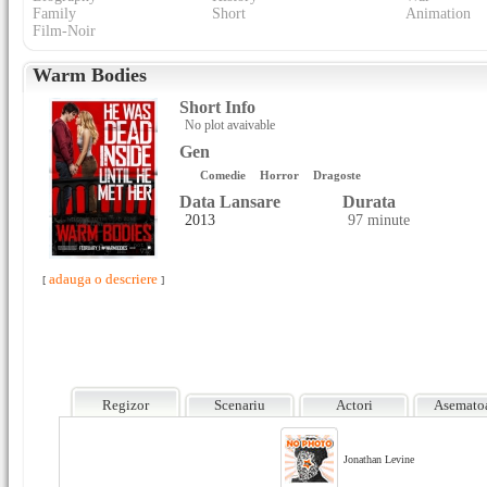
Family
Short
Animation
Film-Noir
Warm Bodies
Short Info
No plot avaivable
Gen
Comedie
Horror
Dragoste
Data Lansare
Durata
2013
97 minute
adauga o descriere
[
]
Regizor
Scenariu
Actori
Asemato
Jonathan Levine