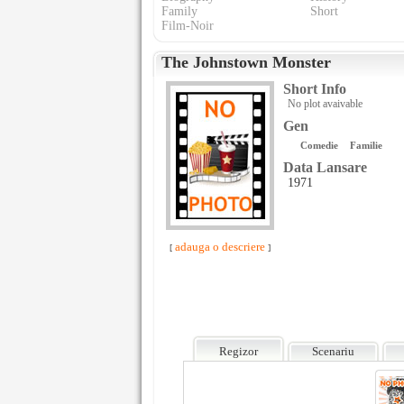
Family
Short
Film-Noir
The Johnstown Monster
Short Info
No plot avaivable
Gen
Comedie
Familie
Data Lansare
1971
adauga o descriere
[
]
Regizor
Scenariu