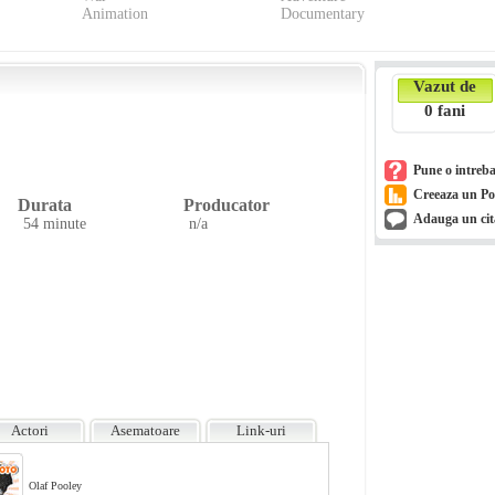
Animation
Documentary
Vazut de
0
fani
Pune o intreb
Creeaza un Po
Durata
Producator
Adauga un cit
54 minute
n/a
Actori
Asematoare
Link-uri
Olaf Pooley