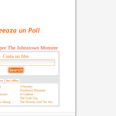
spre The Johnstown Monster
Cauta un film
are
box office
a
Vykrutasy
Dumbrava Minunata
isoare
In Cadenta
The Guilt Trip
 Zhong ...
The Monster And The Stri...