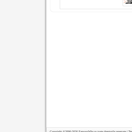
Copyright ©2006-2026
FamousWhy.ro
toate drepturile rezervate |
Te