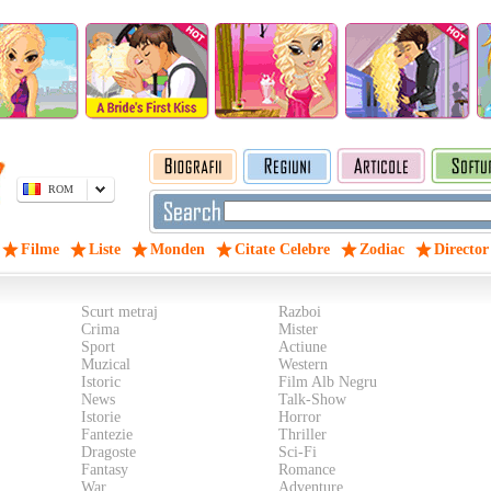
ROM
Filme
Liste
Monden
Citate Celebre
Zodiac
Director
Scurt metraj
Razboi
Crima
Mister
Sport
Actiune
Muzical
Western
Istoric
Film Alb Negru
News
Talk-Show
Istorie
Horror
Fantezie
Thriller
Dragoste
Sci-Fi
Fantasy
Romance
War
Adventure