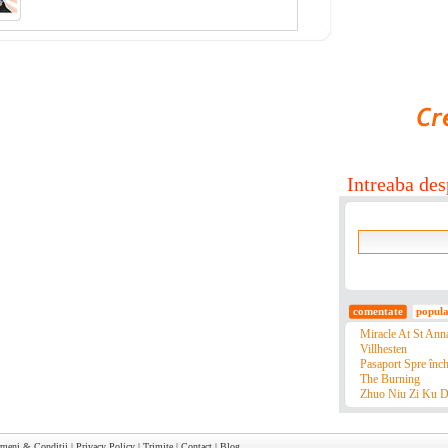
Intreaba de
comentate
popul
Miracle At St Ann
Villhesten
Pasaport Spre înch
The Burning
Zhuo Niu Zi Ku De
rmeni & Conditii
|
Privacy Policy
|
Trimite
|
Contact
|
Blog