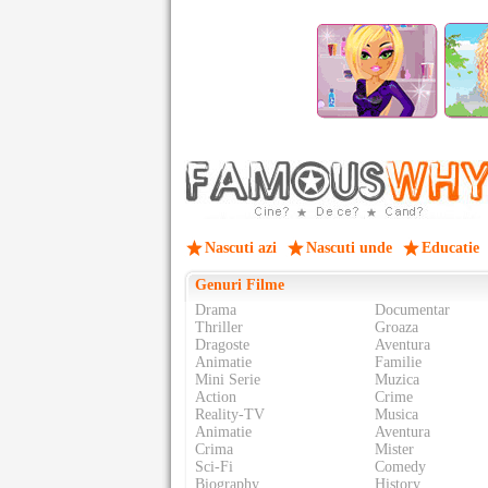
Nascuti azi
Nascuti unde
Educatie
Genuri Filme
Drama
Documentar
Thriller
Groaza
Dragoste
Aventura
Animatie
Familie
Mini Serie
Muzica
Action
Crime
Reality-TV
Musica
Animatie
Aventura
Crima
Mister
Sci-Fi
Comedy
Biography
History