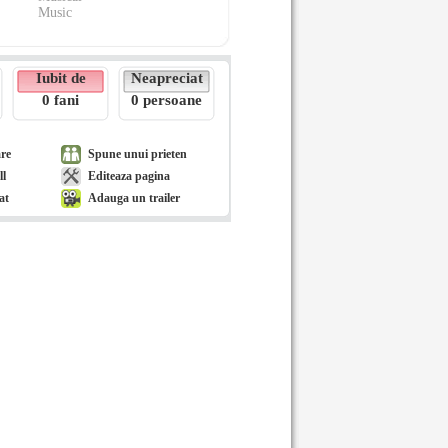
Music
Iubit de
Neapreciat
0
fani
0
persoane
are
Spune unui prieten
ll
Editeaza pagina
at
Adauga un trailer