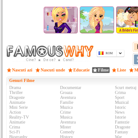
ROM
Nascuti azi
Nascuti unde
Educatie
Filme
Liste
M
Genuri Filme
Drama
Documentar
Scurt metraj
Thriller
Groaza
Crima
Dragoste
Aventura
Sport
Animatie
Familie
Muzical
Mini Serie
Muzica
Istoric
Action
Crime
News
Reality-TV
Musica
Istorie
Animatie
Aventura
Fantezie
Crima
Mister
Dragoste
Sci-Fi
Comedy
Fantasy
Biography
History
War