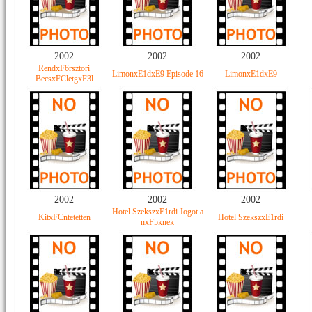
2002
2002
2002
RendxF6rsztori
LimonxE1dxE9 Episode 16
LimonxE1dxE9
BecsxFCletgxF3l
2002
2002
2002
Hotel SzekszxE1rdi Jogot a
KitxFCntetetten
Hotel SzekszxE1rdi
nxF5knek