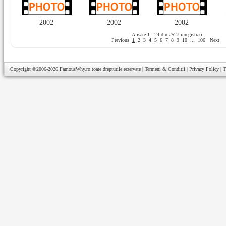
2002
2002
2002
Afisare 1 - 24 din 2527 inregistrari
Previous
1
2
3
4
5
6
7
8
9
10
...
106
Next
Copyright ©2006-2026
FamousWhy.ro
toate drepturile rezervate |
Termeni & Conditii
|
Privacy Policy
|
T