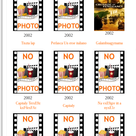
2002
2002
2002
Tiszta lap
Perlasca Un eroe italiano
Galambnagymama
2002
2002
2002
Capitaly TerxE9z
Na vxE9gre itt a
Capitaly
kxF6rxFAt
nyxE1r