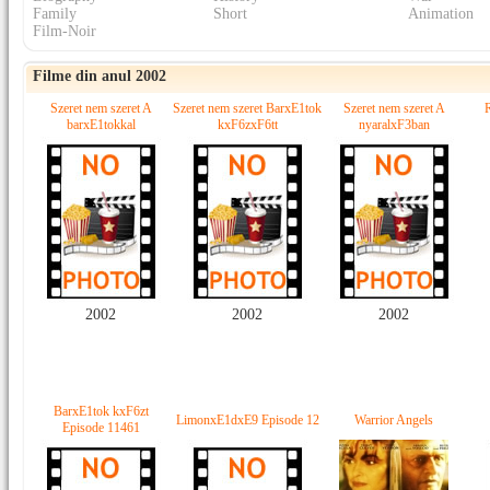
Family
Short
Animation
Film-Noir
Filme din anul 2002
Szeret nem szeret A
Szeret nem szeret BarxE1tok
Szeret nem szeret A
barxE1tokkal
kxF6zxF6tt
nyaralxF3ban
2002
2002
2002
BarxE1tok kxF6zt
LimonxE1dxE9 Episode 12
Warrior Angels
Episode 11461