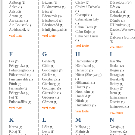
Aalborg
Béziers
Cáslav
Düsseldorf
(2)
(1)
(2)
(14)
Aalen
Bükkaranyos
Cáslav / Tschaslau
Dés
(1)
(1)
(3)
Aalst
Bács
(1)
Désakna
(3)
(1)
(1)
Caacupé
(1)
Aarau
Bácsalmás
Döbörhegy
(1)
(3)
(1)
Cabanatuan City
Aartselaar
Bácsbokod
Dömös
(1)
(1)
(1)
(1)
Aïn Boussif
Bácsborsód
D'Hendaye
(1)
(1)
(1)
Cabin Creek
(1)
Abádszalók
Bánffyhunyad
Daaden/Westerwa
(2)
(2)
Cabo Rojo
(1)
(1)
vezi toate
vezi toate
Cabo San Lucas
Dabrowa Gornic
(1)
(1)
vezi toate
vezi toate
F
G
H
I
Fès
Gävle
Hämeenlinna
Iasi
(2)
(2)
(1)
(40)
Félegyháza
Gölle
Härnösand
Ibadan
(1)
(1)
(2)
(2)
Föherczeglack
Göppingen
Hérisson
Ibagué
(1)
(1)
(1)
(1)
Föhrenwald
Görlitz
Hôten (Shenyang)
Ibaragi
(1)
(1)
(3)
Fürstenwalde
Göteberg
(1)
Ibaraki
(1)
(1)
(8)
Höhenrain
(1)
Fürth
Göteborg
Ibrány
(2)
(1)
(1)
Höxter
(1)
Fântânele
Göttingen
Ibrány
(1)
(3)
(2)
Hørsholm
(1)
Félegyháza
Gütersloh
Icero
(2)
(1)
(1)
Hünfeld
(1)
Fót
Gádoros
Ichiarakawa
(1)
(1)
Hürth
(1)
Fülöpszállás
Gârbou
District
(1)
(1)
(1)
Hüttenberg
(1)
Ichinoseki
(1)
vezi toate
vezi toate
vezi toate
vezi toate
K
L
M
N
Kärna
Léka
Málaga
Nässjö
(1)
(1)
(6)
(1)
Kótaj
Lévis
Mährisch-
Næstved
(1)
(1)
(2)