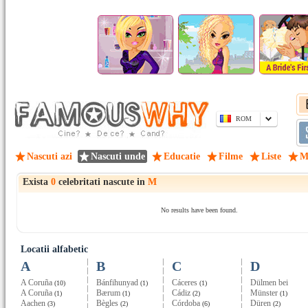
ROM
Nascuti azi
Nascuti unde
Educatie
Filme
Liste
M
Exista
0
celebritati nascute in
M
No results have been found.
Locatii alfabetic
A
B
C
D
A Coruña
Bánfihunyad
Cáceres
Dülmen bei
(10)
(1)
(1)
A Coruña
Bærum
Cádiz
Münster
(1)
(1)
(2)
(1)
Aachen
Bègles
Córdoba
Düren
(3)
(2)
(6)
(2)