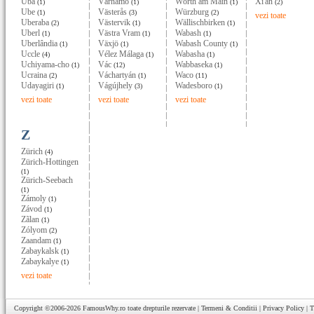
Ubá
Värnamo
Wörth am Main
Xi'an
(1)
(1)
(1)
(2)
Ube
Västerås
Würzburg
(1)
(3)
(2)
vezi toate
Uberaba
Västervik
Wällischbirken
(2)
(1)
(1)
Uberl
Västra Vram
Wabash
(1)
(1)
(1)
Uberlândia
Växjö
Wabash County
(1)
(1)
(1)
Uccle
Vélez Málaga
Wabasha
(4)
(1)
(1)
Uchiyama-cho
Vác
Wabbaseka
(1)
(12)
(1)
Ucraina
Váchartyán
Waco
(2)
(1)
(11)
Udayagiri
Vágújhely
Wadesboro
(1)
(3)
(1)
vezi toate
vezi toate
vezi toate
Z
Zürich
(4)
Zürich-Hottingen
(1)
Zürich-Seebach
(1)
Zámoly
(1)
Závod
(1)
Zãlan
(1)
Zólyom
(2)
Zaandam
(1)
Zabaykalsk
(1)
Zabaykalye
(1)
vezi toate
Copyright ©2006-2026
FamousWhy.ro
toate drepturile rezervate |
Termeni & Conditii
|
Privacy Policy
|
T