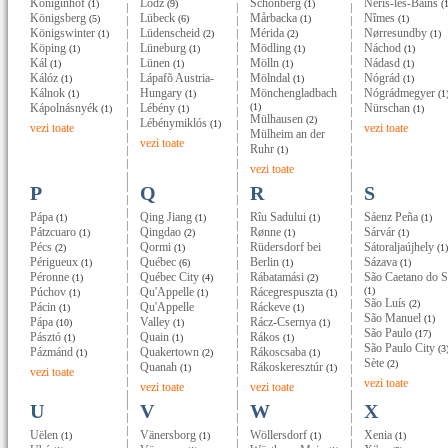
Königinhof
Lódz
Schönberg
Néris-les-Bains
(1)
(9)
(1)
(1
Königsberg
Lübeck
Mårbacka
Nîmes
(5)
(6)
(1)
(1)
Königswinter
Lüdenscheid
Mérida
Nørresundby
(1)
(2)
(2)
(1)
Köping
Lüneburg
Mödling
Náchod
(1)
(1)
(1)
(1)
Kál
Lünen
Mölln
Nádasd
(1)
(1)
(1)
(1)
Kálóz
Lápafõ Austria-
Mölndal
Nógrád
(1)
(1)
(1)
Kálnok
Hungary
Mönchengladbach
Nógrádmegyer
(1)
(1)
(1
Kápolnásnyék
Lébény
(1)
Nürschan
(1)
(1)
(1)
Mülhausen
(2)
Lébénymiklós
(1)
vezi toate
vezi toate
Mülheim an der
vezi toate
Ruhr
(1)
vezi toate
P
Q
R
S
Pápa
Qing Jiang
Rîu Sadului
Sáenz Peña
(1)
(1)
(1)
(1)
Pátzcuaro
Qingdao
Rønne
Sárvár
(1)
(2)
(1)
(1)
Pécs
Qormi
Rüdersdorf bei
Sátoraljaújhely
(2)
(1)
(1)
Périgueux
Québec
Berlin
Sázava
(1)
(6)
(1)
(1)
Péronne
Québec City
Rábatamási
São Caetano do S
(1)
(4)
(2)
Púchov
Qu'Appelle
Rácegrespuszta
(1)
(1)
(1)
(1)
São Luís
(2)
Pácin
Qu'Appelle
Ráckeve
(1)
(1)
São Manuel
(1)
Pápa
Valley
Rácz-Csernya
(10)
(1)
(1)
São Paulo
(17)
Pásztó
Quain
Rákos
(1)
(1)
(1)
São Paulo City
(3
Pázmánd
Quakertown
Rákoscsaba
(1)
(2)
(1)
Sète
(2)
Quanah
Rákoskeresztúr
(1)
(1)
vezi toate
vezi toate
vezi toate
vezi toate
U
V
W
X
Uëlen
Vänersborg
Wöllersdorf
Xenia
(1)
(1)
(1)
(1)