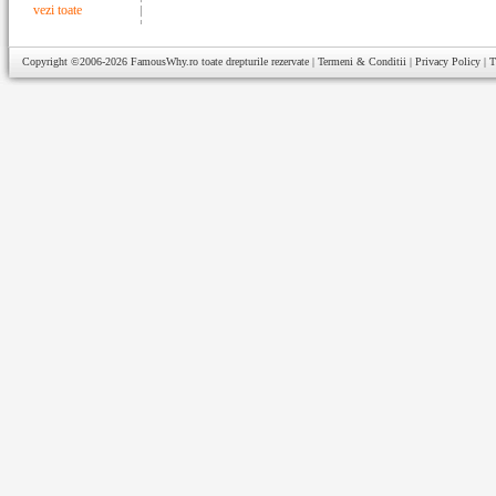
vezi toate
Copyright ©2006-2026
FamousWhy.ro
toate drepturile rezervate |
Termeni & Conditii
|
Privacy Policy
|
T