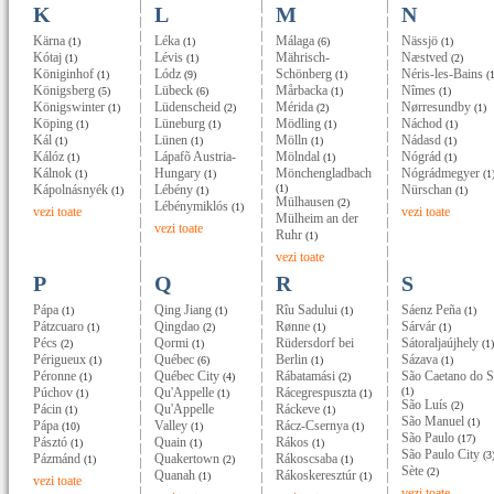
K
L
M
N
Kärna
Léka
Málaga
Nässjö
(1)
(1)
(6)
(1)
Kótaj
Lévis
Mährisch-
Næstved
(1)
(1)
(2)
Königinhof
Lódz
Schönberg
Néris-les-Bains
(1)
(9)
(1)
(1
Königsberg
Lübeck
Mårbacka
Nîmes
(5)
(6)
(1)
(1)
Königswinter
Lüdenscheid
Mérida
Nørresundby
(1)
(2)
(2)
(1)
Köping
Lüneburg
Mödling
Náchod
(1)
(1)
(1)
(1)
Kál
Lünen
Mölln
Nádasd
(1)
(1)
(1)
(1)
Kálóz
Lápafõ Austria-
Mölndal
Nógrád
(1)
(1)
(1)
Kálnok
Hungary
Mönchengladbach
Nógrádmegyer
(1)
(1)
(1
Kápolnásnyék
Lébény
(1)
Nürschan
(1)
(1)
(1)
Mülhausen
(2)
Lébénymiklós
(1)
vezi toate
vezi toate
Mülheim an der
vezi toate
Ruhr
(1)
vezi toate
P
Q
R
S
Pápa
Qing Jiang
Rîu Sadului
Sáenz Peña
(1)
(1)
(1)
(1)
Pátzcuaro
Qingdao
Rønne
Sárvár
(1)
(2)
(1)
(1)
Pécs
Qormi
Rüdersdorf bei
Sátoraljaújhely
(2)
(1)
(1)
Périgueux
Québec
Berlin
Sázava
(1)
(6)
(1)
(1)
Péronne
Québec City
Rábatamási
São Caetano do S
(1)
(4)
(2)
Púchov
Qu'Appelle
Rácegrespuszta
(1)
(1)
(1)
(1)
São Luís
(2)
Pácin
Qu'Appelle
Ráckeve
(1)
(1)
São Manuel
(1)
Pápa
Valley
Rácz-Csernya
(10)
(1)
(1)
São Paulo
(17)
Pásztó
Quain
Rákos
(1)
(1)
(1)
São Paulo City
(3
Pázmánd
Quakertown
Rákoscsaba
(1)
(2)
(1)
Sète
(2)
Quanah
Rákoskeresztúr
(1)
(1)
vezi toate
vezi toate