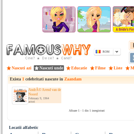
ROM
Nascuti azi
Nascuti unde
Educatie
Filme
Liste
M
Exista
1
celebritati nascute in
Zaandam
AndrÃ© Arend van de
Noord
February 9, 1964
actori
Afisare 1 - 1 din 1 inregistrari
Locatii alfabetic