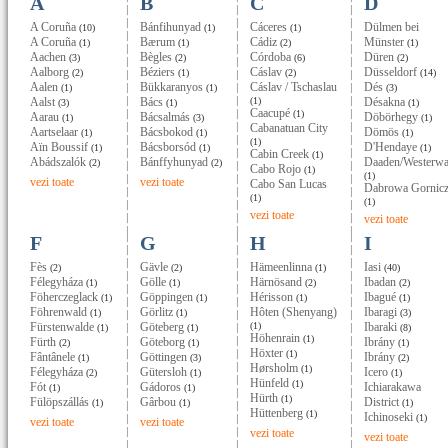
A
B
C
D
A Coruña
Bánfihunyad
Cáceres
Dülmen bei
(10)
(1)
(1)
A Coruña
Bærum
Cádiz
Münster
(1)
(1)
(2)
(1)
Aachen
Bègles
Córdoba
Düren
(3)
(2)
(6)
(2)
Aalborg
Béziers
Cáslav
Düsseldorf
(2)
(1)
(2)
(14)
Aalen
Bükkaranyos
Cáslav / Tschaslau
Dés
(1)
(1)
(3)
Aalst
Bács
(1)
Désakna
(3)
(1)
(1)
Caacupé
(1)
Aarau
Bácsalmás
Döbörhegy
(1)
(3)
(1)
Cabanatuan City
Aartselaar
Bácsbokod
Dömös
(1)
(1)
(1)
(1)
Aïn Boussif
Bácsborsód
D'Hendaye
(1)
(1)
(1)
Cabin Creek
(1)
Abádszalók
Bánffyhunyad
Daaden/Westerwa
(2)
(2)
Cabo Rojo
(1)
(1)
vezi toate
vezi toate
Cabo San Lucas
Dabrowa Gornic
(1)
(1)
vezi toate
vezi toate
F
G
H
I
Fès
Gävle
Hämeenlinna
Iasi
(2)
(2)
(1)
(40)
Félegyháza
Gölle
Härnösand
Ibadan
(1)
(1)
(2)
(2)
Föherczeglack
Göppingen
Hérisson
Ibagué
(1)
(1)
(1)
(1)
Föhrenwald
Görlitz
Hôten (Shenyang)
Ibaragi
(1)
(1)
(3)
Fürstenwalde
Göteberg
(1)
Ibaraki
(1)
(1)
(8)
Höhenrain
(1)
Fürth
Göteborg
Ibrány
(2)
(1)
(1)
Höxter
(1)
Fântânele
Göttingen
Ibrány
(1)
(3)
(2)
Hørsholm
(1)
Félegyháza
Gütersloh
Icero
(2)
(1)
(1)
Hünfeld
(1)
Fót
Gádoros
Ichiarakawa
(1)
(1)
Hürth
(1)
Fülöpszállás
Gârbou
District
(1)
(1)
(1)
Hüttenberg
(1)
Ichinoseki
(1)
vezi toate
vezi toate
vezi toate
vezi toate