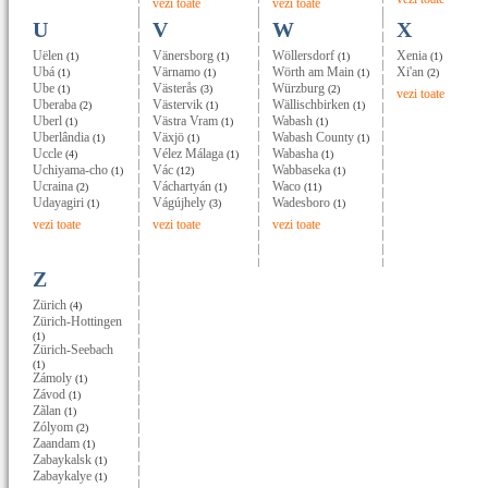
vezi toate
vezi toate
U
V
W
X
Uëlen
Vänersborg
Wöllersdorf
Xenia
(1)
(1)
(1)
(1)
Ubá
Värnamo
Wörth am Main
Xi'an
(1)
(1)
(1)
(2)
Ube
Västerås
Würzburg
(1)
(3)
(2)
vezi toate
Uberaba
Västervik
Wällischbirken
(2)
(1)
(1)
Uberl
Västra Vram
Wabash
(1)
(1)
(1)
Uberlândia
Växjö
Wabash County
(1)
(1)
(1)
Uccle
Vélez Málaga
Wabasha
(4)
(1)
(1)
Uchiyama-cho
Vác
Wabbaseka
(1)
(12)
(1)
Ucraina
Váchartyán
Waco
(2)
(1)
(11)
Udayagiri
Vágújhely
Wadesboro
(1)
(3)
(1)
vezi toate
vezi toate
vezi toate
Z
Zürich
(4)
Zürich-Hottingen
(1)
Zürich-Seebach
(1)
Zámoly
(1)
Závod
(1)
Zãlan
(1)
Zólyom
(2)
Zaandam
(1)
Zabaykalsk
(1)
Zabaykalye
(1)