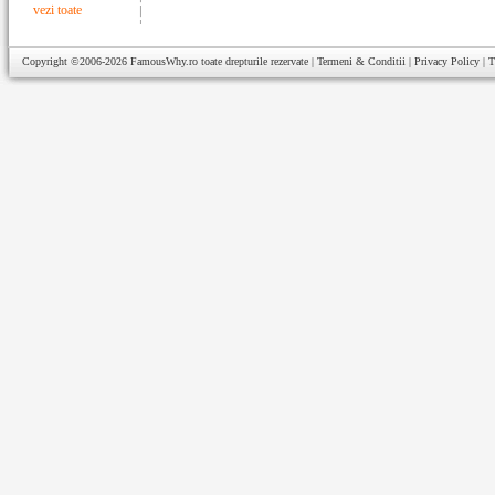
vezi toate
Copyright ©2006-2026
FamousWhy.ro
toate drepturile rezervate |
Termeni & Conditii
|
Privacy Policy
|
T