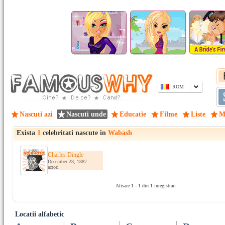
ROM
Nascuti azi
Nascuti unde
Educatie
Filme
Liste
M
Exista
1
celebritati nascute in
Wabash
Charles Dingle
December 28, 1887
actori
Afisare 1 - 1 din 1 inregistrari
Locatii alfabetic