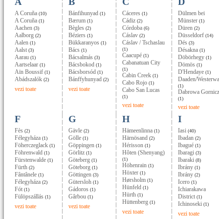
A
B
C
D
A Coruña
Bánfihunyad
Cáceres
Dülmen bei
(10)
(1)
(1)
A Coruña
Bærum
Cádiz
Münster
(1)
(1)
(2)
(1)
Aachen
Bègles
Córdoba
Düren
(3)
(2)
(6)
(2)
Aalborg
Béziers
Cáslav
Düsseldorf
(2)
(1)
(2)
(14)
Aalen
Bükkaranyos
Cáslav / Tschaslau
Dés
(1)
(1)
(3)
Aalst
Bács
(1)
Désakna
(3)
(1)
(1)
Caacupé
(1)
Aarau
Bácsalmás
Döbörhegy
(1)
(3)
(1)
Cabanatuan City
Aartselaar
Bácsbokod
Dömös
(1)
(1)
(1)
(1)
Aïn Boussif
Bácsborsód
D'Hendaye
(1)
(1)
(1)
Cabin Creek
(1)
Abádszalók
Bánffyhunyad
Daaden/Westerwa
(2)
(2)
Cabo Rojo
(1)
(1)
vezi toate
vezi toate
Cabo San Lucas
Dabrowa Gornic
(1)
(1)
vezi toate
vezi toate
F
G
H
I
Fès
Gävle
Hämeenlinna
Iasi
(2)
(2)
(1)
(40)
Félegyháza
Gölle
Härnösand
Ibadan
(1)
(1)
(2)
(2)
Föherczeglack
Göppingen
Hérisson
Ibagué
(1)
(1)
(1)
(1)
Föhrenwald
Görlitz
Hôten (Shenyang)
Ibaragi
(1)
(1)
(3)
Fürstenwalde
Göteberg
(1)
Ibaraki
(1)
(1)
(8)
Höhenrain
(1)
Fürth
Göteborg
Ibrány
(2)
(1)
(1)
Höxter
(1)
Fântânele
Göttingen
Ibrány
(1)
(3)
(2)
Hørsholm
(1)
Félegyháza
Gütersloh
Icero
(2)
(1)
(1)
Hünfeld
(1)
Fót
Gádoros
Ichiarakawa
(1)
(1)
Hürth
(1)
Fülöpszállás
Gârbou
District
(1)
(1)
(1)
Hüttenberg
(1)
Ichinoseki
(1)
vezi toate
vezi toate
vezi toate
vezi toate