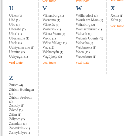
vezi toate
vezi toate
U
V
W
X
Uëlen
Vänersborg
Wöllersdorf
Xenia
(1)
(1)
(1)
(1)
Ubá
Värnamo
Wörth am Main
Xi'an
(1)
(1)
(1)
(2)
Ube
Västerås
Würzburg
(1)
(3)
(2)
vezi toate
Uberaba
Västervik
Wällischbirken
(2)
(1)
(1)
Uberl
Västra Vram
Wabash
(1)
(1)
(1)
Uberlândia
Växjö
Wabash County
(1)
(1)
(1)
Uccle
Vélez Málaga
Wabasha
(4)
(1)
(1)
Uchiyama-cho
Vác
Wabbaseka
(1)
(12)
(1)
Ucraina
Váchartyán
Waco
(2)
(1)
(11)
Udayagiri
Vágújhely
Wadesboro
(1)
(3)
(1)
vezi toate
vezi toate
vezi toate
Z
Zürich
(4)
Zürich-Hottingen
(1)
Zürich-Seebach
(1)
Zámoly
(1)
Závod
(1)
Zãlan
(1)
Zólyom
(2)
Zaandam
(1)
Zabaykalsk
(1)
Zabaykalye
(1)