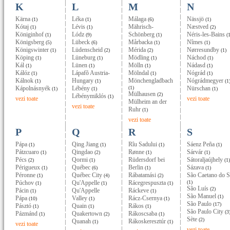
K
L
M
N
Kärna
Léka
Málaga
Nässjö
(1)
(1)
(6)
(1)
Kótaj
Lévis
Mährisch-
Næstved
(1)
(1)
(2)
Königinhof
Lódz
Schönberg
Néris-les-Bains
(1)
(9)
(1)
(1
Königsberg
Lübeck
Mårbacka
Nîmes
(5)
(6)
(1)
(1)
Königswinter
Lüdenscheid
Mérida
Nørresundby
(1)
(2)
(2)
(1)
Köping
Lüneburg
Mödling
Náchod
(1)
(1)
(1)
(1)
Kál
Lünen
Mölln
Nádasd
(1)
(1)
(1)
(1)
Kálóz
Lápafõ Austria-
Mölndal
Nógrád
(1)
(1)
(1)
Kálnok
Hungary
Mönchengladbach
Nógrádmegyer
(1)
(1)
(1
Kápolnásnyék
Lébény
(1)
Nürschan
(1)
(1)
(1)
Mülhausen
(2)
Lébénymiklós
(1)
vezi toate
vezi toate
Mülheim an der
vezi toate
Ruhr
(1)
vezi toate
P
Q
R
S
Pápa
Qing Jiang
Rîu Sadului
Sáenz Peña
(1)
(1)
(1)
(1)
Pátzcuaro
Qingdao
Rønne
Sárvár
(1)
(2)
(1)
(1)
Pécs
Qormi
Rüdersdorf bei
Sátoraljaújhely
(2)
(1)
(1)
Périgueux
Québec
Berlin
Sázava
(1)
(6)
(1)
(1)
Péronne
Québec City
Rábatamási
São Caetano do S
(1)
(4)
(2)
Púchov
Qu'Appelle
Rácegrespuszta
(1)
(1)
(1)
(1)
São Luís
(2)
Pácin
Qu'Appelle
Ráckeve
(1)
(1)
São Manuel
(1)
Pápa
Valley
Rácz-Csernya
(10)
(1)
(1)
São Paulo
(17)
Pásztó
Quain
Rákos
(1)
(1)
(1)
São Paulo City
(3
Pázmánd
Quakertown
Rákoscsaba
(1)
(2)
(1)
Sète
(2)
Quanah
Rákoskeresztúr
(1)
(1)
vezi toate
vezi toate