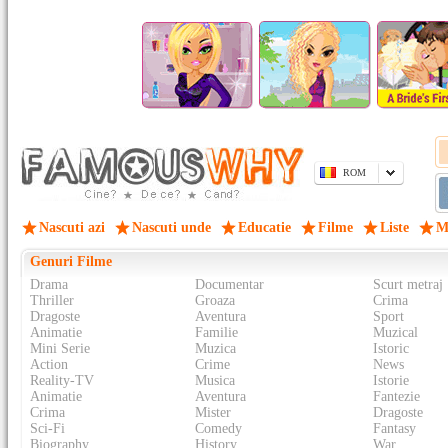
ROM
Nascuti azi
Nascuti unde
Educatie
Filme
Liste
M
Genuri Filme
Drama
Documentar
Scurt metraj
Thriller
Groaza
Crima
Dragoste
Aventura
Sport
Animatie
Familie
Muzical
Mini Serie
Muzica
Istoric
Action
Crime
News
Reality-TV
Musica
Istorie
Animatie
Aventura
Fantezie
Crima
Mister
Dragoste
Sci-Fi
Comedy
Fantasy
Biography
History
War