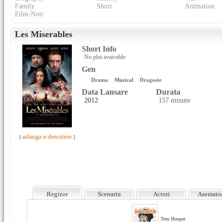
Family
Short
Animation
Film-Noir
Les Miserables
Short Info
No plot avaivable
Gen
Drama
Muzical
Dragoste
Data Lansare
Durata
2012
157 minute
adauga o descriere
[
]
Regizor
Scenariu
Actori
Asemato
Tom Hooper