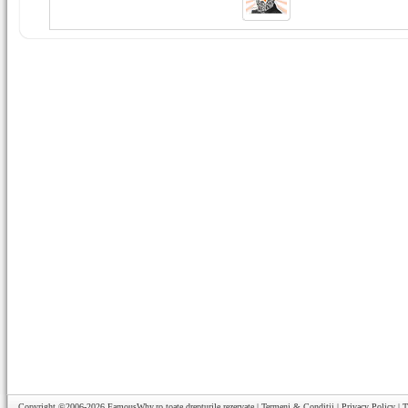
Copyright ©2006-2026
FamousWhy.ro
toate drepturile rezervate |
Termeni & Conditii
|
Privacy Policy
|
T