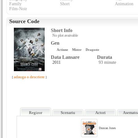
Family
Short
Animation
Film-Noir
Source Code
Short Info
No plot avaivable
Gen
Actiune
Mister
Dragoste
Data Lansare
Durata
2011
93 minute
adauga o descriere
[
]
Regizor
Scenariu
Actori
Asemato
Duncan Jones