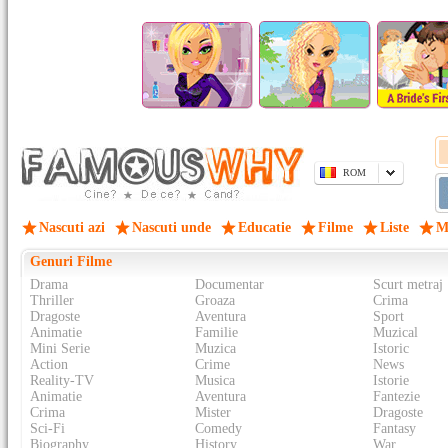
ROM
Nascuti azi
Nascuti unde
Educatie
Filme
Liste
M
Genuri Filme
Drama
Documentar
Scurt metraj
Thriller
Groaza
Crima
Dragoste
Aventura
Sport
Animatie
Familie
Muzical
Mini Serie
Muzica
Istoric
Action
Crime
News
Reality-TV
Musica
Istorie
Animatie
Aventura
Fantezie
Crima
Mister
Dragoste
Sci-Fi
Comedy
Fantasy
Biography
History
War