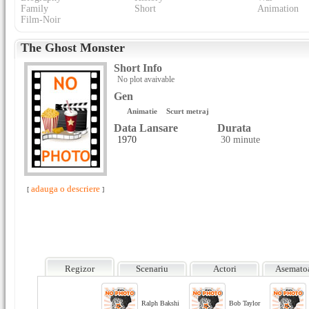
Family
Short
Animation
Film-Noir
The Ghost Monster
Short Info
No plot avaivable
Gen
Animatie
Scurt metraj
Data Lansare
Durata
1970
30 minute
adauga o descriere
[
]
Regizor
Scenariu
Actori
Asemato
Ralph Bakshi
Bob Taylor