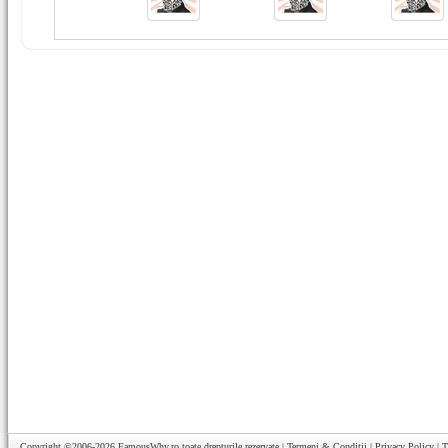
Copyright ©2006-2026
FamousWhy.ro
toate drepturile rezervate |
Termeni & Conditii
|
Privacy Policy
|
T