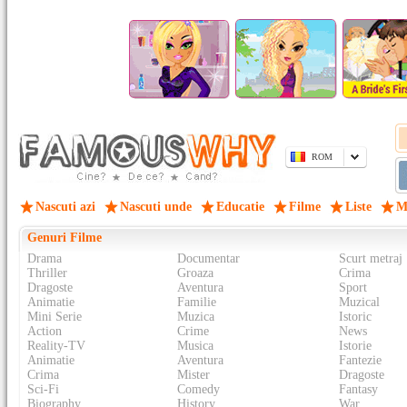
ROM
Nascuti azi
Nascuti unde
Educatie
Filme
Liste
M
Genuri Filme
Drama
Documentar
Scurt metraj
Thriller
Groaza
Crima
Dragoste
Aventura
Sport
Animatie
Familie
Muzical
Mini Serie
Muzica
Istoric
Action
Crime
News
Reality-TV
Musica
Istorie
Animatie
Aventura
Fantezie
Crima
Mister
Dragoste
Sci-Fi
Comedy
Fantasy
Biography
History
War