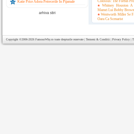
Colossus: The Forbin Pro
Katie Price Adora Petrecerile In Pijamale
12
Whitney Houston A 
Mamei Lui Bobby Brow
arhiva stiri
Wentworth Miller Se F
Oara Ca Scenarist
Copyright ©2006-2026
FamousWhy.ro
toate drepturile rezervate |
Termeni & Conditii
|
Privacy Policy
|
T