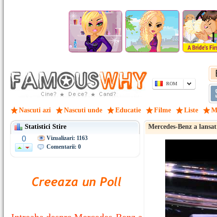
ROM
Nascuti azi
Nascuti unde
Educatie
Filme
Liste
M
Statistici Stire
Mercedes-Benz a lans
0
Vizualizari: 1163
Comentarii: 0