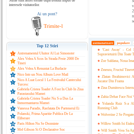
Stirile sunt astfel sortate dupa trendul impus de
M
interesele vizitatorilor.
v
2
Ai un pont?
n
s
Trimite-l
asemanatoare
populare
Top 12 Stiri
'Cast Away' - Cel
Antrenamentul Uluitor Al Lui Simonster
1
Supravietuirii Din Toate 
Alex Velea A Scos In Strada Peste 2000 De
Zoe Saldana, Noua Ima
2
Tineri
Alex Velea A Renuntat La Burlacie
3
Zmeura, Fructul Tineret
Nico Intr-un Nou Album Love Mail
4
Zlatan Ibrahimovici
Nico A Luat Locul 1 La Festivalul Cantecului
Jucator Din Franta
5
Turcesc
Zina Dumitrescu Interna
Gabriela Cristea Toader A Fost In Club In Ziua
6
Parastasului Mamei
Zahia Dehar Face Noi '
Gabriela Cristea Toader Nu S-a Dus La
7
Inmormantarea Mamei
Yolanda Ruiz S-a Al
Running Club
Vanessa Paradis, Rasfatata De Partenerul Ei
8
Polanski, Prima Aparitie Publica De La
Wolverine 2 Se Pregate
9
Eliberare
Paris Hilton Nu Se Dezminte
Willow Smith Isi Etalea
10
Mel Gibson Si O Declarative Soc
11
Will Smith Vrea Sa Ap