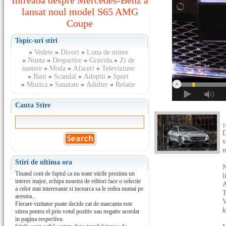
Intreaba despre Mercedes-Benz a
lansat noul model S65 AMG
Coupe
Topic-uri stiri
»
Vedete
»
Divort
»
Luna de miere
»
Nunta
»
Despartire
»
Gravida
»
Zi de
nastere
»
Moda
»
Afaceri
»
Televiziune
»
Bani
»
Scandal
»
Adoptii
»
Sport
»
Muzica
»
Sanatate
»
Adulter
»
Relatie
Cauta Stire
T
D
v
n
Stiri de ultima ora
N
Tinand cont de faptul ca nu toate stirile prezinta un
l
interes major, echipa noastra de editori face o selectie
A
a celor mai interesante si incearca sa le redea numai pe
T
acestea...
V
Fiecare vizitator poate decide cat de marcanta este
k
stirea pentru el prin votul pozitiv sau negativ acordat
in pagina respectiva.