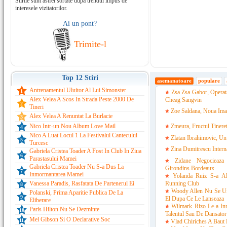
Stirile sunt astfel sortate dupa trendul impus de
interesele vizitatorilor.
Ai un pont?
Trimite-l
Top 12 Stiri
asemanatoare
populare
Antrenamentul Uluitor Al Lui Simonster
1
Zsa Zsa Gabor, Operat
Alex Velea A Scos In Strada Peste 2000 De
Cheag Sangvin
2
Tineri
Zoe Saldana, Noua Ima
Alex Velea A Renuntat La Burlacie
3
Nico Intr-un Nou Album Love Mail
Zmeura, Fructul Tineret
4
Nico A Luat Locul 1 La Festivalul Cantecului
Zlatan Ibrahimovic, Un
5
Turcesc
Zina Dumitrescu Interna
Gabriela Cristea Toader A Fost In Club In Ziua
6
Parastasului Mamei
Zidane Negocieaz
Gabriela Cristea Toader Nu S-a Dus La
Girondins Bordeaux
7
Inmormantarea Mamei
Yolanda Ruiz S-a Al
Vanessa Paradis, Rasfatata De Partenerul Ei
Running Club
8
Woody Allen Nu Se Uit
Polanski, Prima Aparitie Publica De La
9
El Dupa Ce Le Lanseaza
Eliberare
Wilmark Rizo Le-a In
Paris Hilton Nu Se Dezminte
10
Talentul Sau De Dansator
Mel Gibson Si O Declarative Soc
11
Vlad Chiriches A Baut 