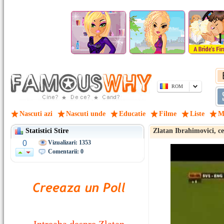
ROM
Nascuti azi
Nascuti unde
Educatie
Filme
Liste
M
Statistici Stire
Zlatan Ibrahimovici, ce
0
Vizualizari: 1353
Comentarii: 0