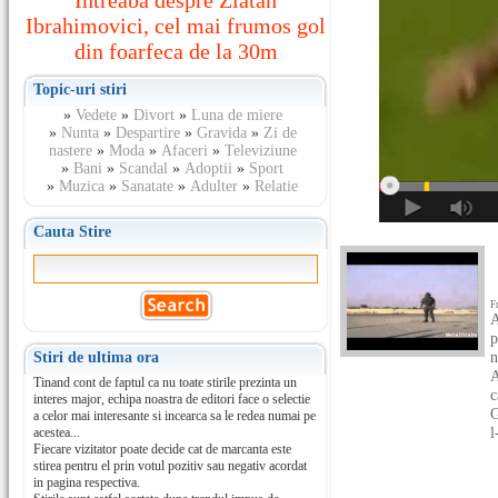
Intreaba despre Zlatan
Ibrahimovici, cel mai frumos gol
din foarfeca de la 30m
Topic-uri stiri
»
Vedete
»
Divort
»
Luna de miere
»
Nunta
»
Despartire
»
Gravida
»
Zi de
nastere
»
Moda
»
Afaceri
»
Televiziune
»
Bani
»
Scandal
»
Adoptii
»
Sport
»
Muzica
»
Sanatate
»
Adulter
»
Relatie
Cauta Stire
F
A
p
n
Stiri de ultima ora
A
Tinand cont de faptul ca nu toate stirile prezinta un
c
interes major, echipa noastra de editori face o selectie
G
a celor mai interesante si incearca sa le redea numai pe
l
acestea...
Fiecare vizitator poate decide cat de marcanta este
stirea pentru el prin votul pozitiv sau negativ acordat
in pagina respectiva.