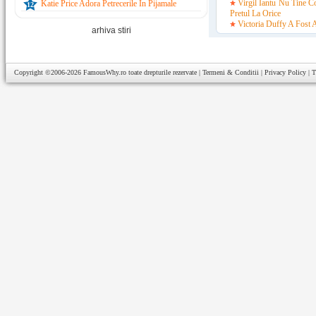
Virgil Iantu Nu Tine Co
Katie Price Adora Petrecerile In Pijamale
12
Pretul La Orice
Victoria Duffy A Fost 
arhiva stiri
Copyright ©2006-2026
FamousWhy.ro
toate drepturile rezervate |
Termeni & Conditii
|
Privacy Policy
|
T