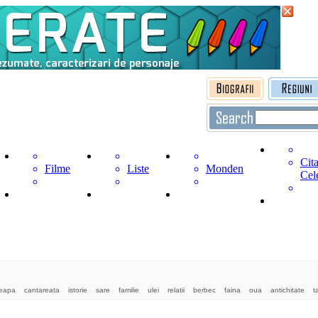
Cita
Filme
Liste
Monden
Cel
eapa
cantareata
istorie
sare
familie
ulei
relatii
berbec
faina
oua
antichitate
t