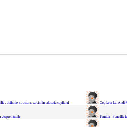
lie : definitie, structura, sarcini in educatia copilului
Copilaria Lui Andi
 despre familie
Familia - Functiile f