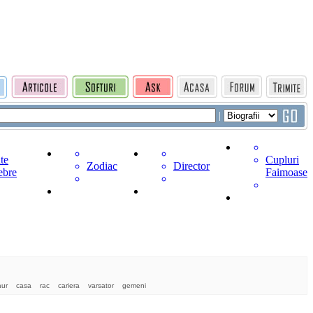
|
te
Cupluri
Zodiac
Director
ebre
Faimoase
aur
casa
rac
cariera
varsator
gemeni