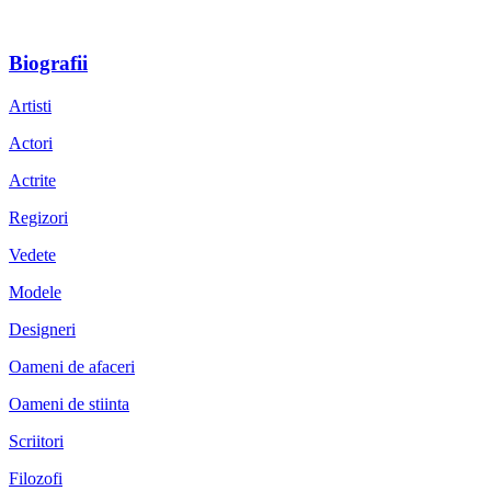
Biografii
Artisti
Actori
Actrite
Regizori
Vedete
Modele
Designeri
Oameni de afaceri
Oameni de stiinta
Scriitori
Filozofi