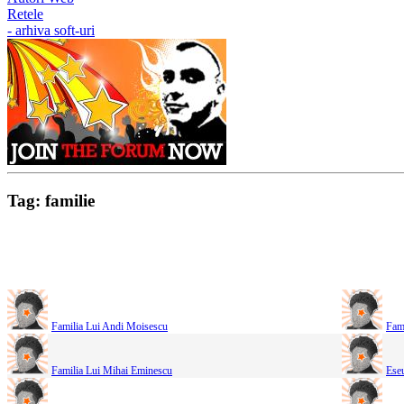
Retele
- arhiva soft-uri
Tag: familie
Familia Lui Andi Moisescu
Fami
Familia Lui Mihai Eminescu
Eseu