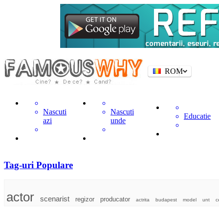
ROM
Nascuti
Nascuti
Educatie
azi
unde
Tag-uri Populare
actor
scenarist
regizor
producator
actrita
budapest
model
unt
c