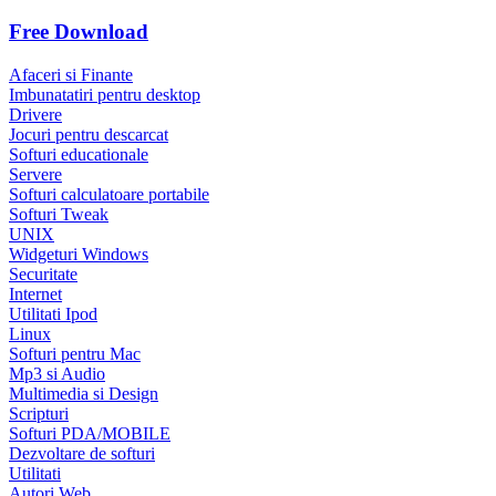
Free Download
Afaceri si Finante
Imbunatatiri pentru desktop
Drivere
Jocuri pentru descarcat
Softuri educationale
Servere
Softuri calculatoare portabile
Softuri Tweak
UNIX
Widgeturi Windows
Securitate
Internet
Utilitati Ipod
Linux
Softuri pentru Mac
Mp3 si Audio
Multimedia si Design
Scripturi
Softuri PDA/MOBILE
Dezvoltare de softuri
Utilitati
Autori Web