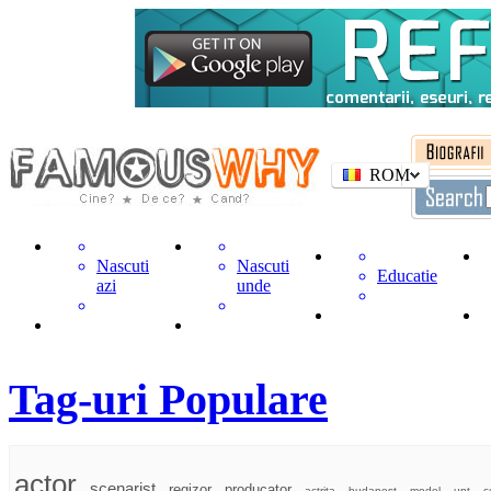
ROM
Nascuti
Nascuti
Educatie
azi
unde
Tag-uri Populare
actor
scenarist
regizor
producator
actrita
budapest
model
unt
c