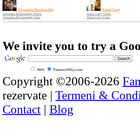
Alexandra Breckenridge
Alana Curry
Alexandra Breckenridge Videos
Alana Curry Videos
Alexandra Breckenridge Links
Alana Curry Links
We invite you to try a Goo
Web
FamousWhy.com
Copyright ©2006-2026
Fa
rezervate |
Termeni & Condi
Contact
|
Blog