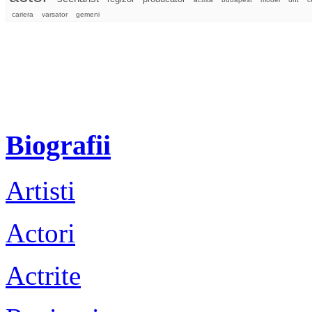
cariera
varsator
gemeni
Biografii
Artisti
Actori
Actrite