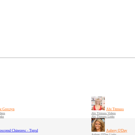
ce Greczyn
Abi Titmuss
deos
Abi Titmuss Videos
inks
Abi Titmuss Links
oscopul Chinezesc - Tigrul
Aubrey O'Day
Aubrey O'Day Links