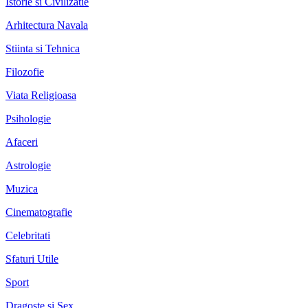
Istorie si Civilizatie
Arhitectura Navala
Stiinta si Tehnica
Filozofie
Viata Religioasa
Psihologie
Afaceri
Astrologie
Muzica
Cinematografie
Celebritati
Sfaturi Utile
Sport
Dragoste si Sex