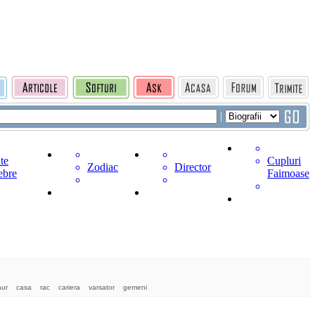
|
te
Cupluri
Zodiac
Director
ebre
Faimoase
aur
casa
rac
cariera
varsator
gemeni