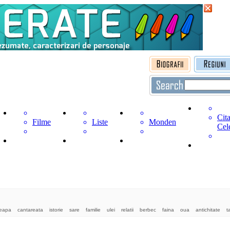
Cita
Filme
Liste
Monden
Cel
eapa
cantareata
istorie
sare
familie
ulei
relatii
berbec
faina
oua
antichitate
t