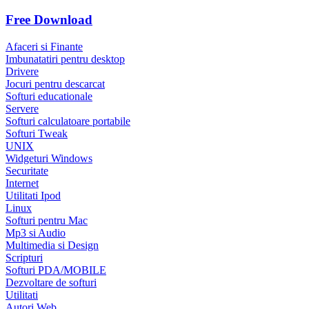
Free Download
Afaceri si Finante
Imbunatatiri pentru desktop
Drivere
Jocuri pentru descarcat
Softuri educationale
Servere
Softuri calculatoare portabile
Softuri Tweak
UNIX
Widgeturi Windows
Securitate
Internet
Utilitati Ipod
Linux
Softuri pentru Mac
Mp3 si Audio
Multimedia si Design
Scripturi
Softuri PDA/MOBILE
Dezvoltare de softuri
Utilitati
Autori Web