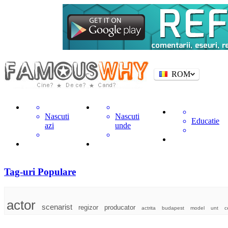
ROM
Nascuti
Nascuti
Educatie
azi
unde
Tag-uri Populare
actor
scenarist
regizor
producator
actrita
budapest
model
unt
c