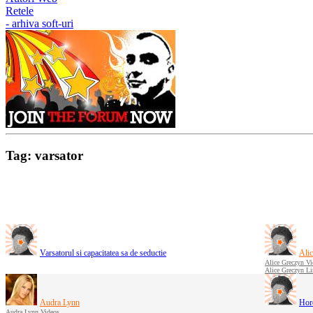
Retele
- arhiva soft-uri
Tag: varsator
Varsatorul si capacitatea sa de seductie
Ali
Alice Greczyn Vi
Alice Greczyn L
Audra Lynn
Hor
Audra Lynn Videos