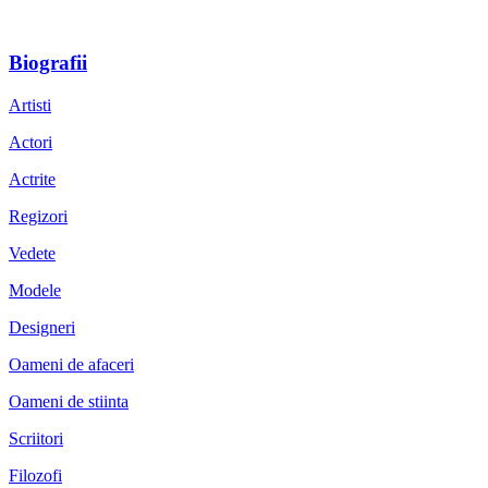
Biografii
Artisti
Actori
Actrite
Regizori
Vedete
Modele
Designeri
Oameni de afaceri
Oameni de stiinta
Scriitori
Filozofi