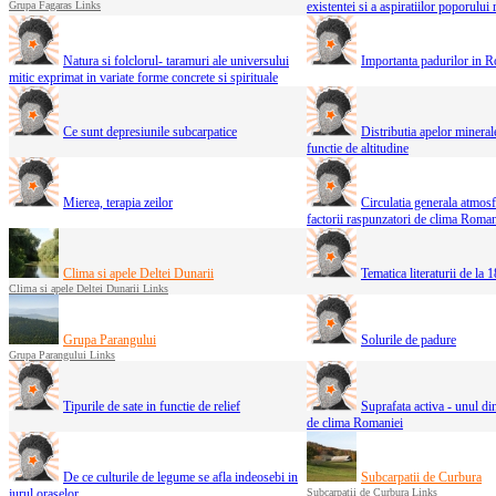
Grupa Fagaras Links
existentei si a aspiratiilor poporului
Natura si folclorul- taramuri ale universului
Importanta padurilor in 
mitic exprimat in variate forme concrete si spirituale
Ce sunt depresiunile subcarpatice
Distributia apelor minera
functie de altitudine
Mierea, terapia zeilor
Circulatia generala atmosf
factorii raspunzatori de clima Roman
Clima si apele Deltei Dunarii
Tematica literaturii de la 
Clima si apele Deltei Dunarii Links
Grupa Parangului
Solurile de padure
Grupa Parangului Links
Tipurile de sate in functie de relief
Suprafata activa - unul din
de clima Romaniei
De ce culturile de legume se afla indeosebi in
Subcarpatii de Curbura
jurul oraselor
Subcarpatii de Curbura Links