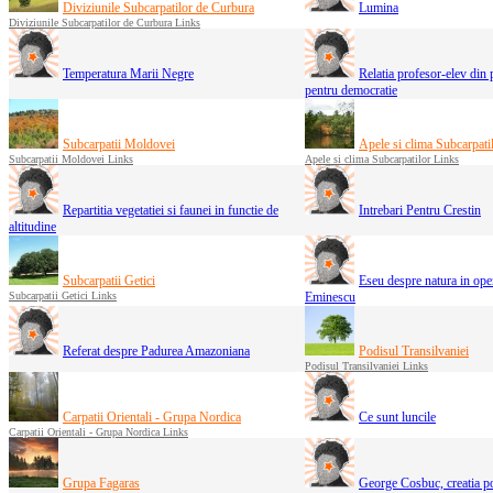
Diviziunile Subcarpatilor de Curbura
Lumina
Diviziunile Subcarpatilor de Curbura Links
Temperatura Marii Negre
Relatia profesor-elev din 
pentru democratie
Subcarpatii Moldovei
Apele si clima Subcarpati
Subcarpatii Moldovei Links
Apele si clima Subcarpatilor Links
Repartitia vegetatiei si faunei in functie de
Intrebari Pentru Crestin
altitudine
Subcarpatii Getici
Eseu despre natura in ope
Subcarpatii Getici Links
Eminescu
Referat despre Padurea Amazoniana
Podisul Transilvaniei
Podisul Transilvaniei Links
Carpatii Orientali - Grupa Nordica
Ce sunt luncile
Carpatii Orientali - Grupa Nordica Links
Grupa Fagaras
George Cosbuc, creatia po