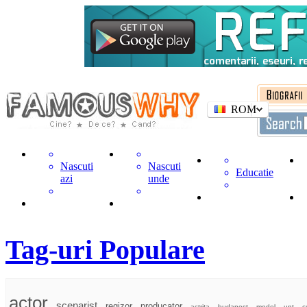
ROM
Nascuti
Nascuti
Educatie
azi
unde
Tag-uri Populare
actor
scenarist
regizor
producator
actrita
budapest
model
unt
c