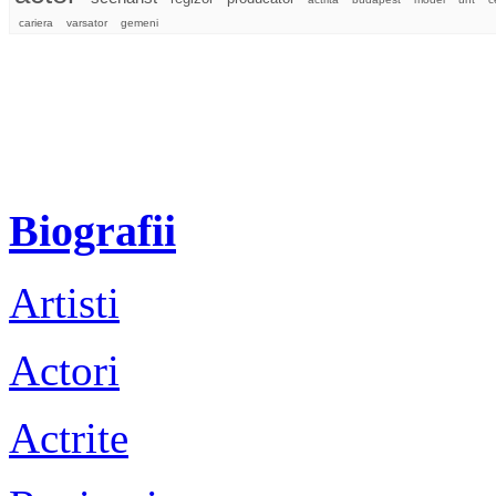
cariera
varsator
gemeni
Biografii
Artisti
Actori
Actrite