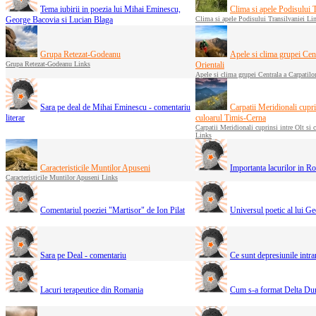
Tema iubirii in poezia lui Mihai Eminescu,
Clima si apele Podisului T
George Bacovia si Lucian Blaga
Clima si apele Podisului Transilvaniei Li
Grupa Retezat-Godeanu
Apele si clima grupei Cent
Grupa Retezat-Godeanu Links
Orientali
Apele si clima grupei Centrala a Carpatilo
Sara pe deal de Mihai Eminescu - comentariu
Carpatii Meridionali cuprin
literar
culoarul Timis-Cerna
Carpatii Meridionali cuprinsi intre Olt si
Links
Caracteristicile Muntilor Apuseni
Importanta lacurilor in R
Caracteristicile Muntilor Apuseni Links
Comentariul poeziei "Martisor" de Ion Pilat
Universul poetic al lui 
Sara pe Deal - comentariu
Ce sunt depresiunile intr
Lacuri terapeutice din Romania
Cum s-a format Delta Dun