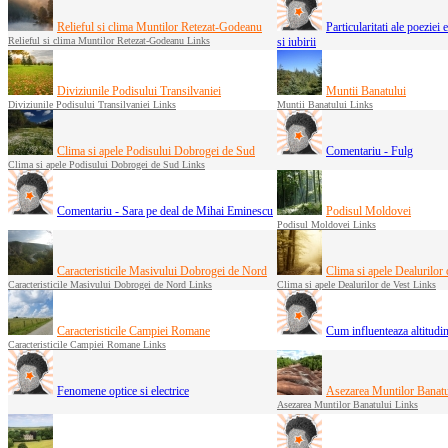
Relieful si clima Muntilor Retezat-Godeanu
Particularitati ale poeziei
Relieful si clima Muntilor Retezat-Godeanu Links
si iubirii
Diviziunile Podisului Transilvaniei
Muntii Banatului
Diviziunile Podisului Transilvaniei Links
Muntii Banatului Links
Clima si apele Podisului Dobrogei de Sud
Comentariu - Fulg
Clima si apele Podisului Dobrogei de Sud Links
Comentariu - Sara pe deal de Mihai Eminescu
Podisul Moldovei
Podisul Moldovei Links
Caracteristicile Masivului Dobrogei de Nord
Clima si apele Dealurilor
Caracteristicile Masivului Dobrogei de Nord Links
Clima si apele Dealurilor de Vest Links
Caracteristicile Campiei Romane
Cum influenteaza altitudine
Caracteristicile Campiei Romane Links
Fenomene optice si electrice
Asezarea Muntilor Banatu
Asezarea Muntilor Banatului Links