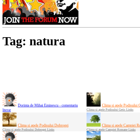
Tag: natura
Dorinta de Mihai Eminescu - comentariu
Clima si apele Podisului 
literar
Clima si apele Podisului Getic Links
Clima si apele Podisului Dobrogei
Clima si apele Campiei 
Clima si apele Podisului Dobrogei Links
Clima si apele Campiei Romane Links