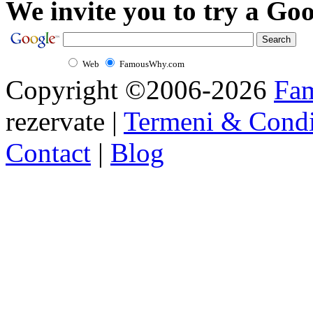
We invite you to try a Goo
Web
FamousWhy.com
Copyright ©2006-2026
Fa
rezervate |
Termeni & Condi
Contact
|
Blog