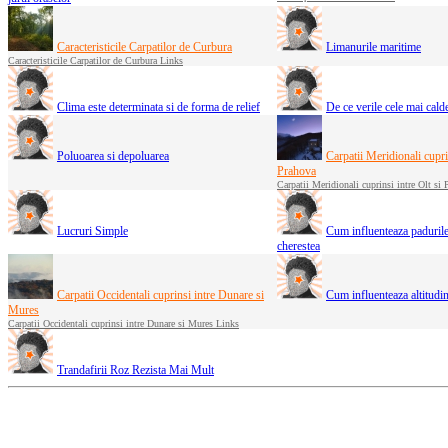
Caracteristicile Carpatilor de Curbura
Limanurile maritime
Caracteristicile Carpatilor de Curbura Links
Clima este determinata si de forma de relief
De ce verile cele mai calde
Poluoarea si depoluarea
Carpatii Meridionali cuprin
Prahova
Carpatii Meridionali cuprinsi intre Olt si
Lucruri Simple
Cum influenteaza padurile 
cherestea
Carpatii Occidentali cuprinsi intre Dunare si
Cum influenteaza altitudi
Mures
Carpatii Occidentali cuprinsi intre Dunare si Mures Links
Trandafirii Roz Rezista Mai Mult