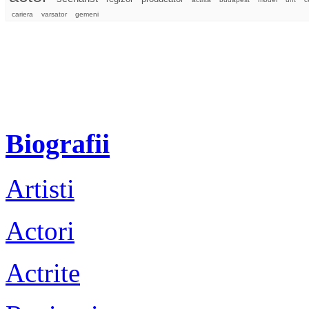
cariera
varsator
gemeni
Biografii
Artisti
Actori
Actrite