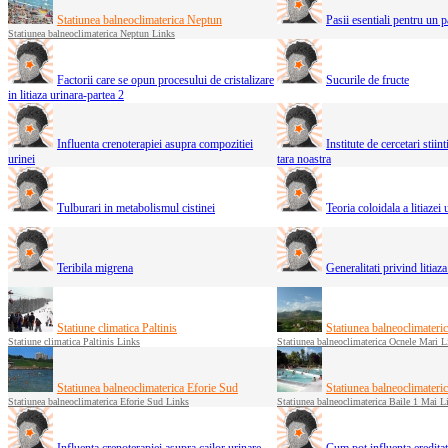
Statiunea balneoclimaterica Neptun
Pasii esentiali pentru un pa
Statiunea balneoclimaterica Neptun Links
Factorii care se opun procesului de cristalizare
Sucurile de fructe
in litiaza urinara-partea 2
Influenta crenoterapiei asupra compozitiei
Institute de cercetari stiin
urinei
tara noastra
Tulburari in metabolismul cistinei
Teoria coloidala a litiazei 
Teribila migrena
Generalitati privind litiaz
Statiune climatica Paltinis
Statiunea balneoclimateri
Statiune climatica Paltinis Links
Statiunea balneoclimaterica Ocnele Mari L
Statiunea balneoclimaterica Eforie Sud
Statiunea balneoclimateri
Statiunea balneoclimaterica Eforie Sud Links
Statiunea balneoclimaterica Baile 1 Mai L
Influenta crenoterapiei asupra cailor urinare
Cum pot influenta eredita