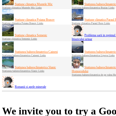
Statiune climatica Muntele Mic
Statiunea balneoclimateri
Statiune climatica Muntele Mic Links
Statiunea balneoclimaterica Buzias Links
Statiune climatica Poiana Brasov
Statiune climatica Paraul
Statiune climatica Poiana Brasov Links
Statiune climatica Paraul Rece Links
Statiune climatica Semenic
Problema sarii in regimul 
Statiune climatica Semenic Links
litiazicului urinar
Statiunea balneoclimaterica Caineni
Statiunea balneoclimateri
Statiunea balneoclimaterica Caineni Links
Statiunea balneoclimaterica Lipova Links
Statiunea balneoclimaterica Slanic
Statiunea balneoclimateric
Statiunea balneoclimaterica Slanic Links
Homorodului
Statiunea balneoclimaterica de pe valea 
Romanii si apele minerale
We invite you to try a Goo