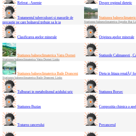
Referat - Anemie
Despre regimul dietetic
Tratamentul tuberculozei si masurile de
Statiunea balneoclimateri
precautie pe care bolnavul trebuie sa le ia
Statiunea balneoclimaterica Jigodin Bai L
Clasificarea apelor minerale
Originea apelor minerale
Statiunea balneoclimaterica Vatra Dornei
Statiunile Calimanesti , C
Statiunea balneoclimaterica Vatra Dornei Links
Statiunea balneoclimaterica Baile Dranceni
Dieta in litiaza renalÄƒ fo
Statiunea balneoclimaterica Baile Dranceni Links
Tulburari in metabolismul acidului uric
Statiunea Borsec
Statiunea Buzias
Compozitia chimica a ape
Tratarea cancerului
Precancerul