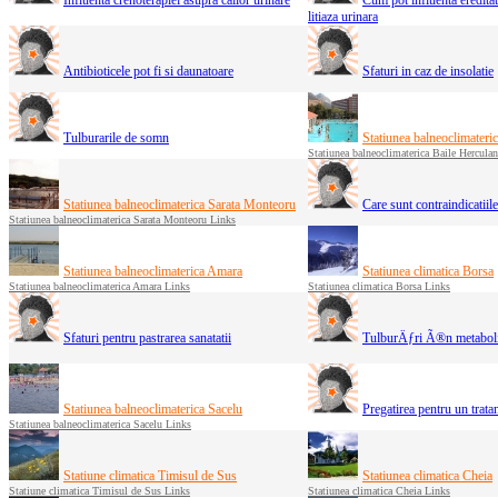
litiaza urinara
Antibioticele pot fi si daunatoare
Sfaturi in caz de insolatie
Tulburarile de somn
Statiunea balneoclimateri
Statiunea balneoclimaterica Baile Hercula
Statiunea balneoclimaterica Sarata Monteoru
Care sunt contraindicatiil
Statiunea balneoclimaterica Sarata Monteoru Links
Statiunea balneoclimaterica Amara
Statiunea climatica Borsa
Statiunea balneoclimaterica Amara Links
Statiunea climatica Borsa Links
Sfaturi pentru pastrarea sanatatii
TulburÄƒri Ã®n metaboli
Statiunea balneoclimaterica Sacelu
Pregatirea pentru un trata
Statiunea balneoclimaterica Sacelu Links
Statiune climatica Timisul de Sus
Statiunea climatica Cheia
Statiune climatica Timisul de Sus Links
Statiunea climatica Cheia Links