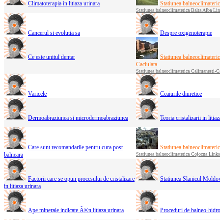
Climatoterapia in litiaza urinara
Statiunea balneoclimateri
Statiunea balneoclimaterica Balta Alba Li
Cancerul si evolutia sa
Despre oxigenoterapie
Ce este unitul dentar
Statiunea balneoclimateri
Caciulata
Statiunea balneoclimaterica Calimanesti-C
Varicele
Ceaiurile diuretice
Dermoabraziunea si microdermoabraziunea
Teoria cristalizarii in litia
Care sunt recomandarile pentru cura post
Statiunea balneoclimateri
balneara
Statiunea balneoclimaterica Cojocna Links
Factorii care se opun procesului de cristalizare
Statiunea Slanicul Moldo
in litiaza urinara
Ape minerale indicate Ã®n litiaza urinara
Proceduri de balneo-hidro