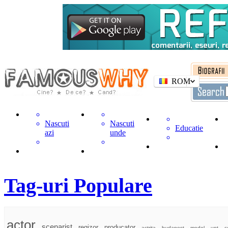
ROM
Nascuti
Nascuti
Educatie
azi
unde
Tag-uri Populare
actor
scenarist
regizor
producator
actrita
budapest
model
unt
c