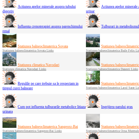
Actiunea apelor minerale asupra tubului
Actiunea apelor minerale 
digestiv
urinar
Influenta crenoterapiei asupra parenchimului
Tulburari in metabolismul
renal
Statiunea balneoclimaterica Sovata
Statiunea balneoclimateric
Statiunea balneoclimaterica Sovata Links
Statiunea balneoclimaterica Baile Felix Li
Statiunea climatica Navodari
Statiunea balneoclimateri
Statiunea climatica Navodari Links
Statiunea balneoclimaterica Danesti Links
Regulile pe care trebuie sa le respectam in
Statiunea balneoclimateric
timpul curei balneare
Statiunea balneoclimaterica Lacul Sarat Li
Cum pot influenta tulburarile metabolice litiaza
Ingrijirea parului gras
urinara
Statiunea balneoclimaterica Sangeorz-Bai
Statiunea balneoclimater
Statiunea balneoclimaterica Sangeorz-Bai Links
Statiunea balneoclimaterica Ocna Muresul