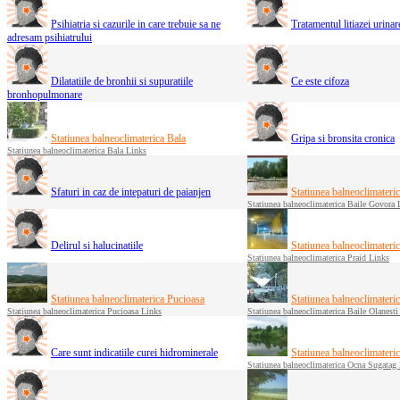
Psihiatria si cazurile in care trebuie sa ne
Tratamentul litiazei urina
adresam psihiatrului
Dilatatiile de bronhii si supuratiile
Ce este cifoza
bronhopulmonare
Statiunea balneoclimaterica Bala
Gripa si bronsita cronica
Statiunea balneoclimaterica Bala Links
Sfaturi in caz de intepaturi de paianjen
Statiunea balneoclimateri
Statiunea balneoclimaterica Baile Govora 
Delirul si halucinatiile
Statiunea balneoclimateri
Statiunea balneoclimaterica Praid Links
Statiunea balneoclimaterica Pucioasa
Statiunea balneoclimateric
Statiunea balneoclimaterica Pucioasa Links
Statiunea balneoclimaterica Baile Olanesti
Care sunt indicatiile curei hidrominerale
Statiunea balneoclimater
Statiunea balneoclimaterica Ocna Sugatag