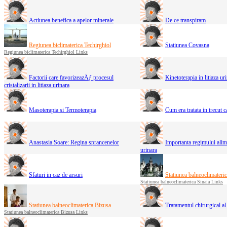
Actiunea benefica a apelor minerale
De ce transpiram
Regiunea biclimaterica Techirghiol
Statiunea Covasna
Regiunea biclimaterica Techirghiol Links
Factorii care favorizeazÄƒ procesul
Kinetoterapia in litiaza ur
cristalizarii in litiaza urinara
Masoterapia si Termoterapia
Cum era tratata in trecut c
Anastasia Soare: Regina sprancenelor
Importanta regimului alime
urinara
Sfaturi in caz de arsuri
Statiunea balneoclimateric
Statiunea balneoclimaterica Sinaia Links
Statiunea balneoclimaterica Bizusa
Tratamentul chirurgical al 
Statiunea balneoclimaterica Bizusa Links