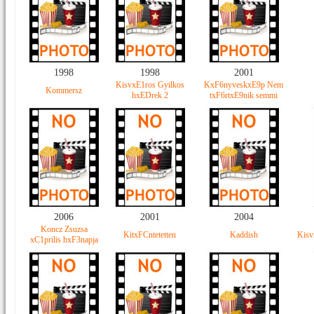
1998
1998
2001
KisvxE1ros Gyilkos
KxF6nyveskxE9p Nem
Kommersz
hxEDrek 2
txF6rtxE9nik semmi
2006
2001
2004
Koncz Zsuzsa
KitxFCntetetten
Kaddish
Kisv
xC1prilis hxF3napja