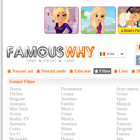
ROM
Nascuti azi
Nascuti unde
Educatie
Filme
Liste
M
Genuri Filme
Drama
Documentar
Scurt metraj
Thriller
Groaza
Crima
Dragoste
Aventura
Sport
Animatie
Familie
Muzical
Mini Serie
Muzica
Istoric
Action
Crime
News
Reality-TV
Musica
Istorie
Animatie
Aventura
Fantezie
Crima
Mister
Dragoste
Sci-Fi
Comedy
Fantasy
Biography
History
War