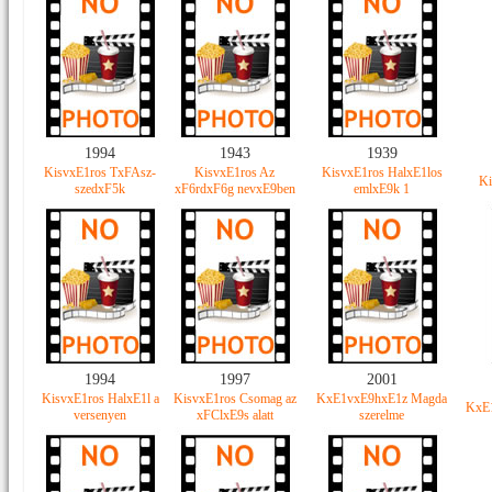
1994
1943
1939
KisvxE1ros TxFAsz-
KisvxE1ros Az
KisvxE1ros HalxE1los
Ki
szedxF5k
xF6rdxF6g nevxE9ben
emlxE9k 1
1994
1997
2001
KisvxE1ros HalxE1l a
KisvxE1ros Csomag az
KxE1vxE9hxE1z Magda
KxE1
versenyen
xFClxE9s alatt
szerelme