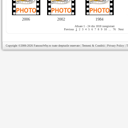
2006
2002
1984
Afisare 1 - 24 din 1818 inregistrari
Previous
1
2
3
4
5
6
7
8
9
10
...
76
Next
Copyright ©2006-2026
FamousWhy.ro
toate drepturile rezervate |
Termeni & Conditii
|
Privacy Policy
|
T