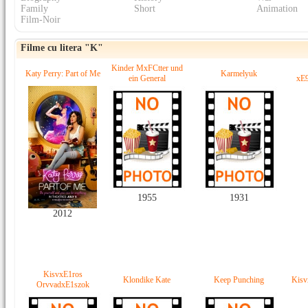
Family
Short
Animation
Film-Noir
Filme cu litera "K"
Kinder MxFCtter und
Katy Perry: Part of Me
Karmelyuk
ein General
xE9
1955
1931
2012
KisvxE1ros
Klondike Kate
Keep Punching
Kisv
OrvvadxE1szok