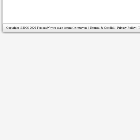
Copyright ©2006-2026
FamousWhy.ro
toate drepturile rezervate |
Termeni & Conditii
|
Privacy Policy
|
T