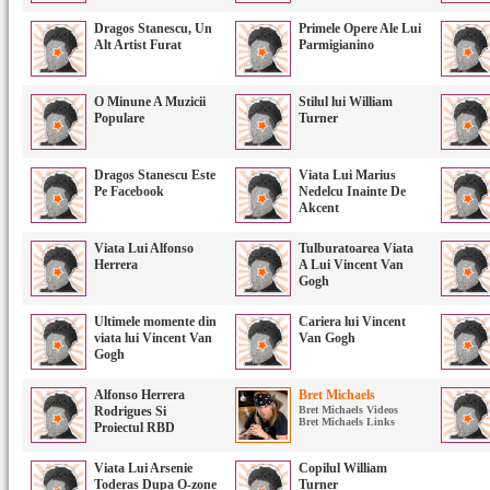
Dragos Stanescu, Un
Primele Opere Ale Lui
Alt Artist Furat
Parmigianino
O Minune A Muzicii
Stilul lui William
Populare
Turner
Dragos Stanescu Este
Viata Lui Marius
Pe Facebook
Nedelcu Inainte De
Akcent
Viata Lui Alfonso
Tulburatoarea Viata
Herrera
A Lui Vincent Van
Gogh
Ultimele momente din
Cariera lui Vincent
viata lui Vincent Van
Van Gogh
Gogh
Alfonso Herrera
Bret Michaels
Rodrigues Si
Bret Michaels Videos
Bret Michaels Links
Proiectul RBD
Viata Lui Arsenie
Copilul William
Toderas Dupa O-zone
Turner