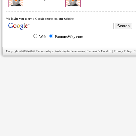
We invite you to try a Google search on our website
Web
FamousWhy.com
Copyright ©2006-2026
FamousWhy.ro
toate drepturile rezervate |
Termeni & Conditii
|
Privacy Policy
|
T