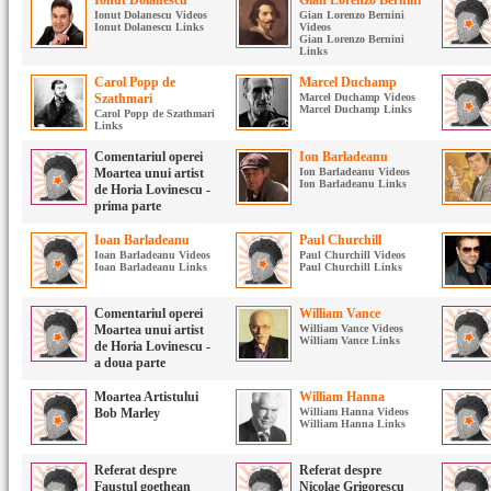
Ionut Dolanescu
Gian Lorenzo Bernini
Ionut Dolanescu Videos
Gian Lorenzo Bernini
Ionut Dolanescu Links
Videos
Gian Lorenzo Bernini
Links
Carol Popp de
Marcel Duchamp
Szathmari
Marcel Duchamp Videos
Marcel Duchamp Links
Carol Popp de Szathmari
Links
Comentariul operei
Ion Barladeanu
Moartea unui artist
Ion Barladeanu Videos
Ion Barladeanu Links
de Horia Lovinescu -
prima parte
Ioan Barladeanu
Paul Churchill
Ioan Barladeanu Videos
Paul Churchill Videos
Ioan Barladeanu Links
Paul Churchill Links
Comentariul operei
William Vance
Moartea unui artist
William Vance Videos
William Vance Links
de Horia Lovinescu -
a doua parte
Moartea Artistului
William Hanna
Bob Marley
William Hanna Videos
William Hanna Links
Referat despre
Referat despre
Faustul goethean
Nicolae Grigorescu