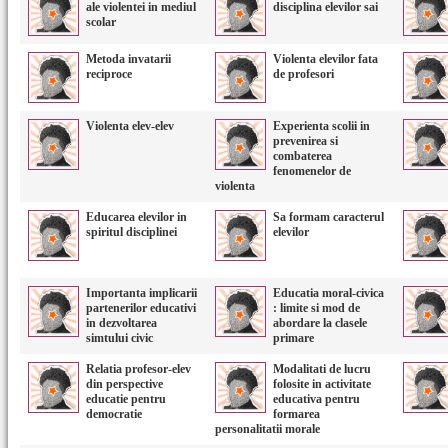
ale violentei in mediul
disciplina elevilor sai
scolar
Metoda invatarii
Violenta elevilor fata
reciproce
de profesori
Violenta elev-elev
Experienta scolii in
prevenirea si
combaterea
fenomenelor de
violenta
Educarea elevilor in
Sa formam caracterul
spiritul disciplinei
elevilor
Importanta implicarii
Educatia moral-civica
partenerilor educativi
: limite si mod de
in dezvoltarea
abordare la clasele
simtului civic
primare
Relatia profesor-elev
Modalitati de lucru
din perspective
folosite in activitate
educatie pentru
educativa pentru
democratie
formarea
personalitatii morale