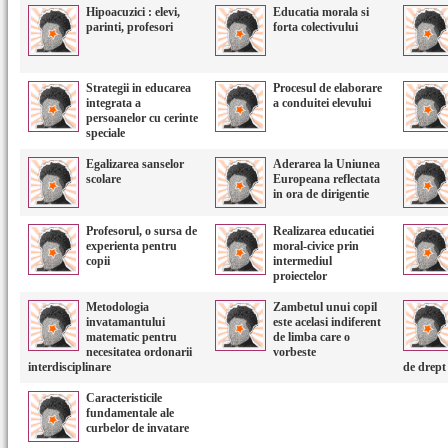
Hipoacuzici : elevi,
Educatia morala si
parinti, profesori
forta colectivului
Strategii in educarea
Procesul de elaborare
integrata a
a conduitei elevului
persoanelor cu cerinte
speciale
Egalizarea sanselor
Aderarea la Uniunea
scolare
Europeana reflectata
in ora de dirigentie
Profesorul, o sursa de
Realizarea educatiei
experienta pentru
moral-civice prin
copii
intermediul
proiectelor
Metodologia
Zambetul unui copil
invatamantului
este acelasi indiferent
matematic pentru
de limba care o
necesitatea ordonarii
vorbeste
interdisciplinare
de drept
Caracteristicile
fundamentale ale
curbelor de invatare