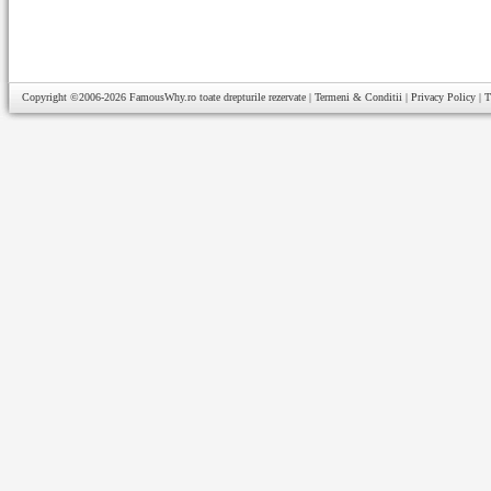
Copyright ©2006-2026
FamousWhy.ro
toate drepturile rezervate |
Termeni & Conditii
|
Privacy Policy
|
T